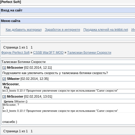
[
Perfect Soft
]
Вход на сайт
Меню сайта
Как добавить материал
Заработок в интернете
Продажа ключей на letitbit.net
Ин
Страница
1
из
1
1
Форум Perfect Soft
»
CSSB War3FT MOD
»
Талисман Ботинки Скорости
Талисман Ботинки Скорости
[
1
]
MrScooter
[02.02.2014, 12:11]
Подскажите как увеличить скорость у талисмана ботинки скорость?
[
2
]
SMaster
[02.02.2014, 12:35]
MrScooter
,
Код
wc3_boots 0.10 // Процентное увеличение скорости при использовании "Сапог скорости"
[
3
]
MrScooter
[02.02.2014, 13:01]
Цитата
SMaster
(
)
MrScooter, ?
1
wc3_boots 0.10 // Процентное увеличение скорости при использовании "Сапог скорости"
спасибо )
Страница
1
из
1
1