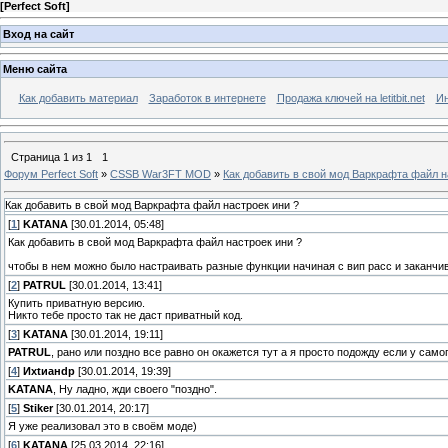
[
Perfect Soft
]
Вход на сайт
Меню сайта
Как добавить материал
Заработок в интернете
Продажа ключей на letitbit.net
Ин
Страница
1
из
1
1
Форум Perfect Soft
»
CSSB War3FT MOD
»
Как добавить в свой мод Варкрафта файл н
Как добавить в свой мод Варкрафта файл настроек ини ?
[
1
]
KATANA
[30.01.2014, 05:48]
Как добавить в свой мод Варкрафта файл настроек ини ?
чтобы в нем можно было настраивать разные функции начиная с вип расс и заканчи
[
2
]
PATRUL
[30.01.2014, 13:41]
Купить приватную версию.
Никто тебе просто так не даст приватный код.
[
3
]
KATANA
[30.01.2014, 19:11]
PATRUL
, рано или поздно все равно он окажется тут а я просто подожду если у самог
[
4
]
Ихtианdр
[30.01.2014, 19:39]
KATANA
, Ну ладно, жди своего "поздно".
[
5
]
Stiker
[30.01.2014, 20:17]
Я уже реализовал это в своём моде)
[
6
]
KATANA
[25.03.2014, 22:16]