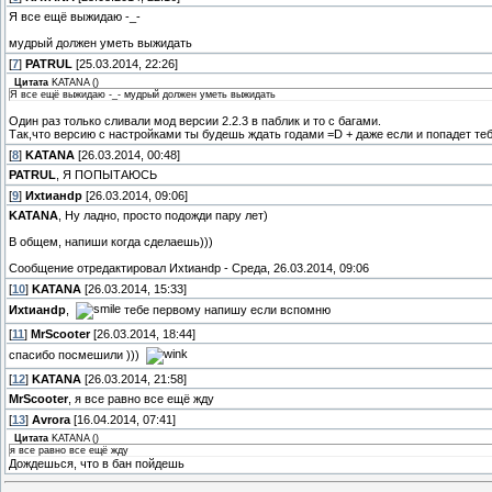
Я все ещё выжидаю -_-
мудрый должен уметь выжидать
[
7
]
PATRUL
[25.03.2014, 22:26]
Цитата
KATANA
(
)
Я все ещё выжидаю -_- мудрый должен уметь выжидать
Один раз только сливали мод версии 2.2.3 в паблик и то с багами.
Так,что версию с настройками ты будешь ждать годами =D + даже если и попадет теб
[
8
]
KATANA
[26.03.2014, 00:48]
PATRUL
, Я ПОПЫТАЮСЬ
[
9
]
Ихtианdр
[26.03.2014, 09:06]
KATANA
, Ну ладно, просто подожди пару лет)
В общем, напиши когда сделаешь)))
Сообщение отредактировал
Ихtианdр
-
Среда, 26.03.2014, 09:06
[
10
]
KATANA
[26.03.2014, 15:33]
Ихtианdр
,
тебе первому напишу если вспомню
[
11
]
MrScooter
[26.03.2014, 18:44]
спасибо посмешили )))
[
12
]
KATANA
[26.03.2014, 21:58]
MrScooter
, я все равно все ещё жду
[
13
]
Avrora
[16.04.2014, 07:41]
Цитата
KATANA
(
)
я все равно все ещё жду
Дождешься, что в бан пойдешь