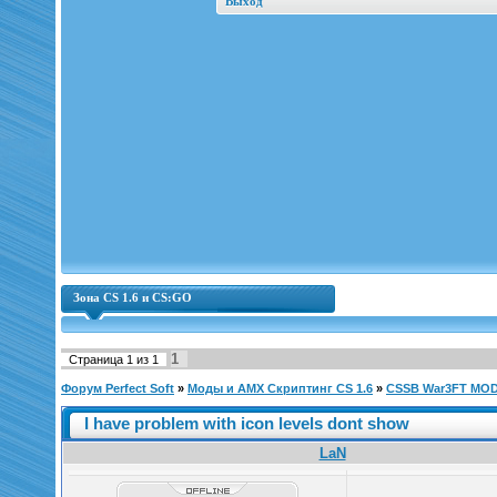
Выход
Зона CS 1.6 и CS:GO
1
Страница
1
из
1
Форум Perfect Soft
»
Моды и AMX Скриптинг CS 1.6
»
CSSB War3FT MO
I have problem with icon levels dont show
LaN