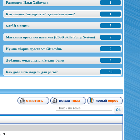
Разводила Илья Хайдуков
1
Кто сможет "переделать" админ/вип меню?
1
war3ft мяснмк
5
Магазины прокачки навыков (CSSB Skills Pump System)
7
Нужна сборка просто war3ft+csdm.
2
Добавить очки опыта к Steam_bonus
4
Как добавить модель для расы?
30
s ? :