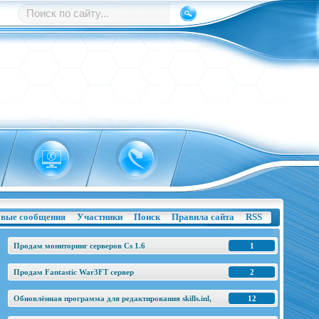
вые сообщения
Участники
Поиск
Правила сайта
RSS
Продам мониторинг серверов Cs 1.6
1
Продам Fantastic War3FT сервер
2
Обновлённая программа для редактирования skills.inl,
12
base.h