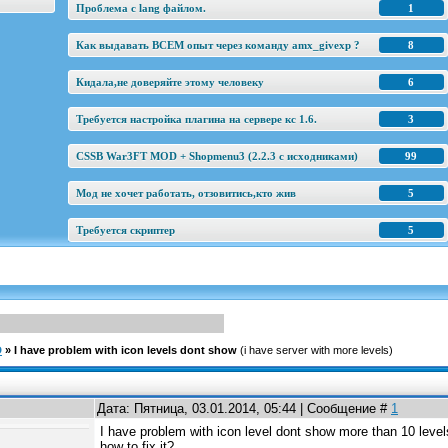
Проблема с lang файлом.
1
Как выдавать ВСЕМ опыт через команду amx_givexp ?
8
Кидала,не доверяйте этому человеку
6
Требуется настройка плагина на сервере кс 1.6.
3
CSSB War3FT MOD + Shopmenu3 (2.2.3 c исходниками)
99
Мод не хочет работать, отзовитись,кто жив
5
Требуется скриптер
5
D
»
I have problem with icon levels dont show
(i have server with more levels)
Дата: Пятница, 03.01.2014, 05:44 | Сообщение #
1
I have problem with icon level dont show more than 10 level
how to fix it?