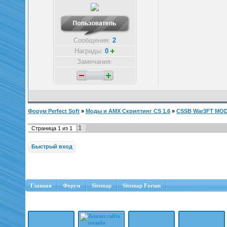
Сообщения:
2
Награды:
0
Замечания:
Форум Perfect Soft
»
Моды и AMX Скриптинг CS 1.6
»
CSSB War3FT MO
1
Страница
1
из
1
Главная
Форум
Sitemap
Sitemap Forum