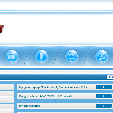
Но
Продаю Парсер 2Гис (2Gis, ДубльГис) апрель 2013 г
1
Продам сборку War3FT CS 1.6 Caredsoft
9
Нужен скриптер
5