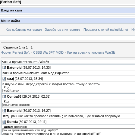
[
Perfect Soft
]
Вход на сайт
Меню сайта
Как добавить материал
Заработок в интернете
Продажа ключей на letitbit.net
Ин
Страница
1
из
1
1
Форум Perfect Soft
»
CSSB War3FT MOD
»
Как на время отключить War3ft
Как на время отключить War3ft
[
1
]
Batonoid
[28.07.2013, 14:33]
Как на время выключить сам мод Вар3фт?
[
2
]
straj
[28.07.2013, 15:34]
в плугинс ини , перед строкой с модом поставь точку с запятой.
Код
;war3ft.amxx
[
3
]
Contra63
[29.07.2013, 02:32]
Код
war3ft.amxx disabled
[
4
]
Batonoid
[30.07.2013, 16:27]
straj
, раньше как то пробовал ставить ; не помогало, щас disabled попробую
[
5
]
Russia
[30.07.2013, 22:11]
Цитата
(
Batonoid
)
Как на время выключить сам мод Вар3фт?
ахахах, такого тупого вопроса я еще никогда не слышал))))))))))