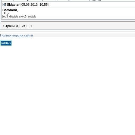
[
6
]
SMaster
[05.08.2013, 10:55]
Batonoid
,
Код
wc3_disable и wc3_enable
Страница
1
из
1
1
Полная версия сайта