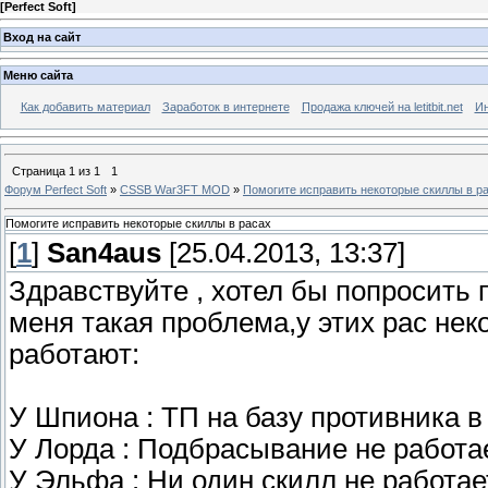
[
Perfect Soft
]
Вход на сайт
Меню сайта
Как добавить материал
Заработок в интернете
Продажа ключей на letitbit.net
Ин
Страница
1
из
1
1
Форум Perfect Soft
»
CSSB War3FT MOD
»
Помогите исправить некоторые скиллы в р
Помогите исправить некоторые скиллы в расах
[
1
]
San4aus
[25.04.2013, 13:37]
Здравствуйте , хотел бы попросить
меня такая проблема,у этих рас не
работают:
У Шпиона : ТП на базу противника в
У Лорда : Подбрасывание не работае
У Эльфа : Ни один скилл не работает