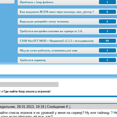
Проблема с lang файлом.
1
Как выдавать ВСЕМ опыт через команду amx_givexp ?
8
Кидала,не доверяйте этому человеку
6
Требуется настройка плагина на сервере кс 1.6.
3
CSSB War3FT MOD + Shopmenu3 (2.2.3 c исходниками)
99
Мод не хочет работать, отзовитись,кто жив
5
Требуется скриптер
5
D
»
Где найти базу опыта у игроков!
едельник, 28.01.2013, 19:19 | Сообщение #
1
найти список игроков и их уровней у меня на сервер? Ну или таблицу ? 
 хочу если обнулить её все, как?