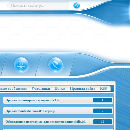
вые сообщения
Участники
Поиск
Правила сайта
RSS
Продам мониторинг серверов Cs 1.6
1
Продам Fantastic War3FT сервер
2
Обновлённая программа для редактирования skills.inl,
12
base.h