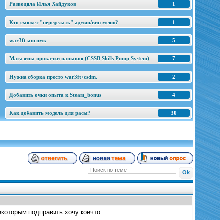
Разводила Илья Хайдуков
1
Кто сможет "переделать" админ/вип меню?
1
war3ft мяснмк
5
Магазины прокачки навыков (CSSB Skills Pump System)
7
Нужна сборка просто war3ft+csdm.
2
Добавить очки опыта к Steam_bonus
4
Как добавить модель для расы?
30
Некоторым подправить хочу коечто.