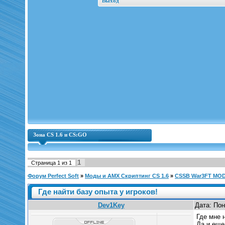
Выход
Зона CS 1.6 и CS:GO
1
Страница
1
из
1
Форум Perfect Soft
»
Моды и AMX Скриптинг CS 1.6
»
CSSB War3FT MO
Где найти базу опыта у игроков!
Dev1Key
Дата: Пон
Где мне 
Да и еще