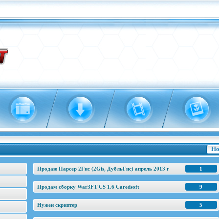
Но
Продаю Парсер 2Гис (2Gis, ДубльГис) апрель 2013 г
1
Продам сборку War3FT CS 1.6 Caredsoft
9
Нужен скриптер
5