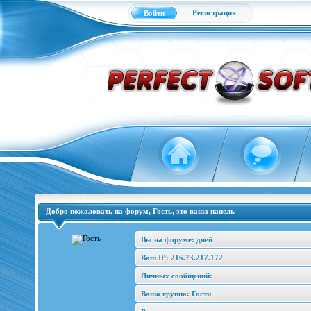
Регистрация
Войти
Добро пожаловать на форум, Гость, это ваша панель
Вы на форуме: дней
Ваш IP: 216.73.217.172
Личных сообщений:
Ваша группа: Гости