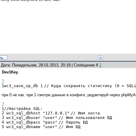
Дата: Понедельник, 28.01.2013, 20:19 | Сообщение #
2
Dev1Key
,
?
1
wc3_save_xp_db
1
// Куда сохранять статистику (0 = SQL
при 0 не как. при 1 смотри данные в конфиге, редактируй через phpMy
?
1
//Настройка SQL:
2
wc3_sql_dbhost
"127.0.0.1"
// Имя хоста
3
wc3_sql_dbuser
"user"
// Имя пользователя БД
4
wc3_sql_dbpass
"pass"
// Пароль БД
5
wc3_sql_dbname
"user"
// Имя БД