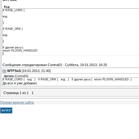
Код
if RASE_LORD {
код
}
if RASE_ORK {
код
}
if другие расы {
return PLUGIN_HANDLED
}
Сообщение отредактировал
Contra63
-
Суббота, 19.01.2013, 16:25
[
5
]
WTFSsS
[19.01.2013, 21:40]
Цитата
(
Contra63
)
if RASE_LORD { код } if RASE_ORK { код } if другие расы { return PLUGIN_HANDLED }
Да все я уже добавил.
Страница
1
из
1
1
Полная версия сайта