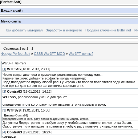
[
Perfect Soft
]
Вход на сайт
Меню сайта
Как добавить материал
Заработок в интернете
Продажа ключей на letitbit.net
Ин
Страница
1
из
1
1
Форум Perfect Soft
»
CSSB War3FT MOD
»
War3FT ленты?
War3FT ленты?
[
1
]
WTFSsS
[18.01.2013, 23:17]
Чесно сидел два чеса и думал как реализовать но ненадумал...
Кароче так хочю добавить еффекты когда например:
Лорд попадает по игроку любой расы у игрока что попали появляется зади ленточка...
или орк когда в когото попал ленточка крачная и т.к.
[
2
]
Contra63
[19.01.2013, 14:12]
WTFSsS
, реализовано уже но для гранат.
определяем кто в кого, расу потом выдаем это на модель игрока.
[
3
]
WTFSsS
[19.01.2013, 15:58]
Цитата
(
Contra63
)
определяем кто в кого, расу потом выдаем это на модель игрока.
Допустим Лорд стреляет в любую расу у любой расы появляется ленточка белая.
Орк стреляет или попадает в гранаты в любую расу появляется красная ленточка.
[
4
]
Contra63
[19.01.2013, 16:24]
WTFSsS
,