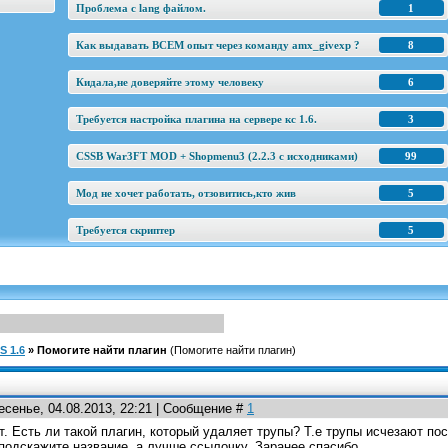
Проблема с lang файлом.
1
Как выдавать ВСЕМ опыт через команду amx_givexp ?
8
Кидала,не доверяйте этому человеку
6
Требуется настройка плагина на сервере кс 1.6.
3
CSSB War3FT MOD + Shopmenu3 (2.2.3 c исходниками)
99
Мод не хочет работать, отзовитись,кто жив
5
Требуется скриптер
5
S 1.6
»
Помогите найти плагин
(Помогите найти плагин)
есенье, 04.08.2013, 22:21 | Сообщение #
1
. Есть ли такой плагин, который удаляет трупы? Т.е трупы исчезают пос
 подскажите название, а лучше ссылочку. Заранее спасибо.