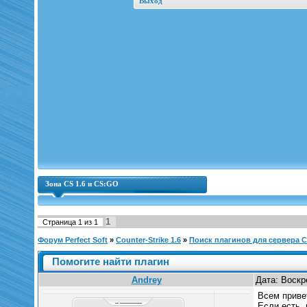
Выход
Зона CS 1.6 и CS:GO
1
Страница
1
из
1
Форум Perfect Soft
»
Counter-Strike 1.6
»
Поиск плагинов для сервера C
Помогите найти плагин
Andrey
Дата: Воскр
Всем привет
Если есть,