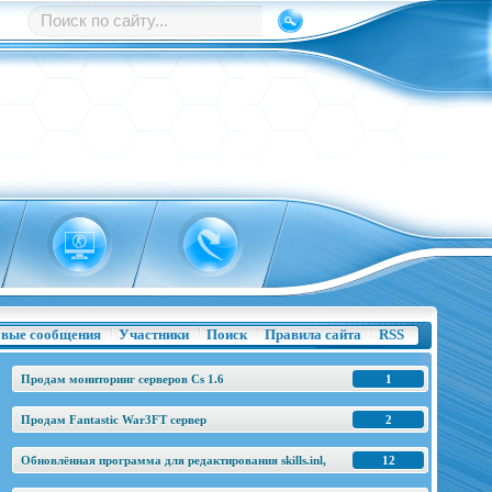
вые сообщения
Участники
Поиск
Правила сайта
RSS
Продам мониторинг серверов Cs 1.6
1
Продам Fantastic War3FT сервер
2
Обновлённая программа для редактирования skills.inl,
12
base.h