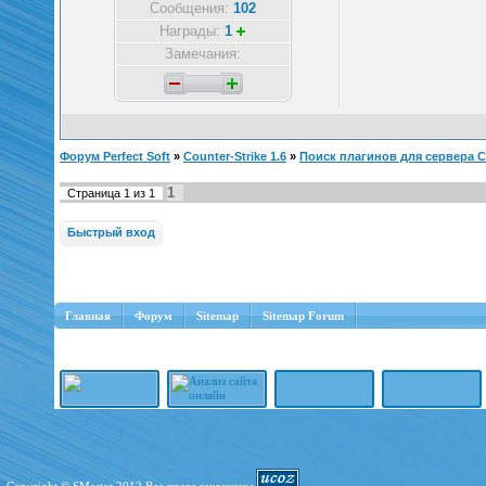
Сообщения:
102
Награды:
1
Замечания:
Форум Perfect Soft
»
Counter-Strike 1.6
»
Поиск плагинов для сервера C
1
Страница
1
из
1
Главная
Форум
Sitemap
Sitemap Forum