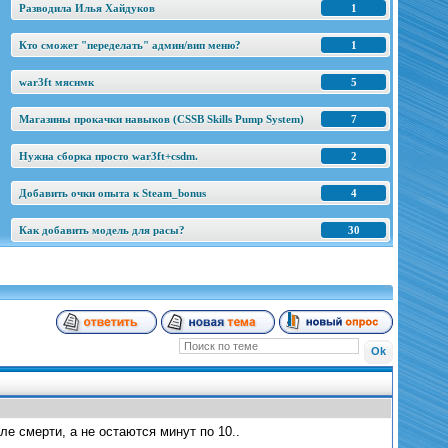
Разводила Илья Хайдуков
1
Кто сможет "переделать" админ/вип меню?
1
war3ft мяснмк
5
Магазины прокачки навыков (CSSB Skills Pump System)
7
Нужна сборка просто war3ft+csdm.
2
Добавить очки опыта к Steam_bonus
4
Как добавить модель для расы?
30
ле смерти, а не остаются минут по 10..