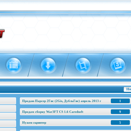
Но
Продаю Парсер 2Гис (2Gis, ДубльГис) апрель 2013 г
1
Продам сборку War3FT CS 1.6 Caredsoft
9
Нужен скриптер
5