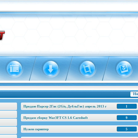
Но
Продаю Парсер 2Гис (2Gis, ДубльГис) апрель 2013 г
1
Продам сборку War3FT CS 1.6 Caredsoft
9
Нужен скриптер
5