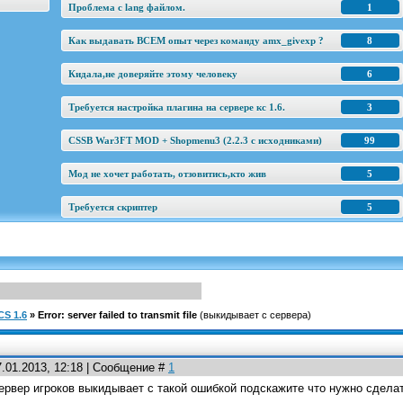
Проблема с lang файлом.
1
Как выдавать ВСЕМ опыт через команду amx_givexp ?
8
Кидала,не доверяйте этому человеку
6
Требуется настройка плагина на сервере кс 1.6.
3
CSSB War3FT MOD + Shopmenu3 (2.2.3 c исходниками)
99
Мод не хочет работать, отзовитись,кто жив
5
Требуется скриптер
5
S 1.6
»
Error: server failed to transmit file
(выкидывает с сервера)
7.01.2013, 12:18 | Сообщение #
1
ервер игроков выкидывает с такой ошибкой подскажите что нужно сделат
_____________________________________________________