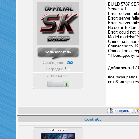
BUILD 5787 SER
Server # 1
Error: server fail
Error: server fai
Error: server fai
No detail texture
Error: could not
Model models/CSS
Cannot continue
Connecting to 19
Connection acce
* Права доступа
______________
Сообщения:
262
Добавлено
(17.
Награды:
3
-------------------------
Замечания:
всё разобрался,
вот блин зря те
Contra63