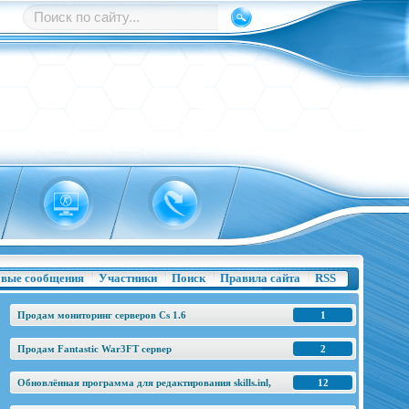
вые сообщения
Участники
Поиск
Правила сайта
RSS
Продам мониторинг серверов Cs 1.6
1
Продам Fantastic War3FT сервер
2
Обновлённая программа для редактирования skills.inl,
12
base.h