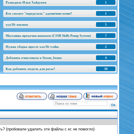
Разводила Илья Хайдуков
1
Кто сможет "переделать" админ/вип меню?
1
war3ft мяснмк
5
Магазины прокачки навыков (CSSB Skills Pump System)
7
Нужна сборка просто war3ft+csdm.
2
Добавить очки опыта к Steam_bonus
4
Как добавить модель для расы?
30
ь? (пробовали удалить эти файлы с кс не помогло)