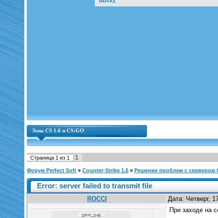
Выход
Зона CS 1.6 и CS:GO
1
Страница
1
из
1
Форум Perfect Soft
»
Counter-Strike 1.6
»
Решение проблем с сервером C
Error: server failed to transmit file
ROCCI
Дата: Четверг, 1
При заходе на с
______________