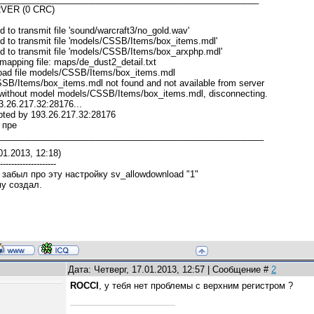
VER (0 CRC)
ed to transmit file 'sound/warcraft3/no_gold.wav'
led to transmit file 'models/CSSB/Items/box_items.mdl'
led to transmit file 'models/CSSB/Items/box_arxphp.mdl'
 mapping file: maps/de_dust2_detail.txt
 load file models/CSSB/Items/box_items.mdl
B/Items/box_items.mdl not found and not available from server
 without model models/CSSB/Items/box_items.mdl, disconnecting.
3.26.217.32:28176...
pted by 193.26.217.32:28176
 пре
______________________________________________________
01.2013, 12:18)
--------------------
 забыл про эту настройку sv_allowdownload "1"
му создал.
Дата: Четверг, 17.01.2013, 12:57 | Сообщение #
2
ROCCI
, у тебя нет проблемы с верхним регистром ?