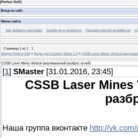
[
Perfect Soft
]
Вход на сайт
Меню сайта
Как добавить материал
Заработок в интернете
Продажа ключей на letitbit.net
Ин
Страница
1
из
1
1
Форум Perfect Soft
»
Моды для Counter-Strike 1.6
»
CSSB Laser Mines Vertical (вертика
CSSB Laser Mines Vertical (вертикальный разброс лучей)
[
1
]
SMaster
[31.01.2016, 23:45]
CSSB Laser Mines 
разбр
Наша группа вконтакте
http://vk.com