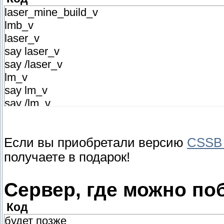
laser_mine_build_v
lmb_v
laser_v
say laser_v
say /laser_v
lm_v
say lm_v
say /lm_v
Если вы приобретали версию
CSSB 
получаете в подарок!
Сервер, где можно по
Код
будет позже