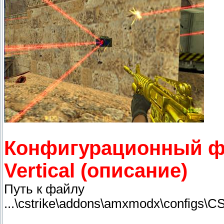
Конфигурационный фа
Vertical (описание)
Путь к файлу
...\cstrike\addons\amxmodx\configs\C