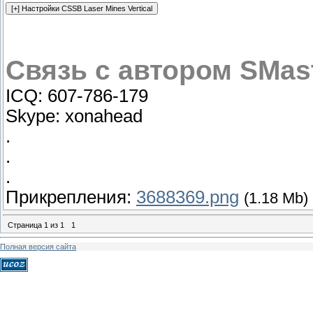
Связь с автором SMast
ICQ: 607-786-179
Skype: xonahead
.
.
.
Прикрепления:
3688369.png
(1.18 Mb)
Страница
1
из
1
1
Полная версия сайта