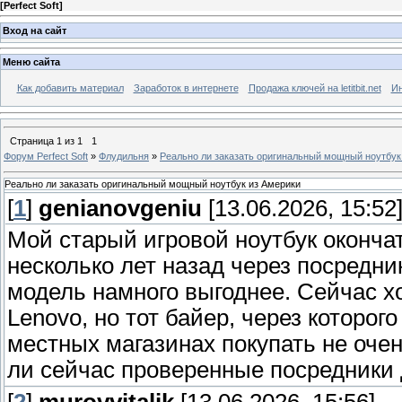
[
Perfect Soft
]
Вход на сайт
Меню сайта
Как добавить материал
Заработок в интернете
Продажа ключей на letitbit.net
Ин
Страница
1
из
1
1
Форум Perfect Soft
»
Флудильня
»
Реально ли заказать оригинальный мощный ноутбук
Реально ли заказать оригинальный мощный ноутбук из Америки
[
1
]
genianovgeniu
[13.06.2026, 15:52
Мой старый игровой ноутбук оконча
несколько лет назад через посредн
модель намного выгоднее. Сейчас 
Lenovo, но тот байер, через которог
местных магазинах покупать не очен
ли сейчас проверенные посредники 