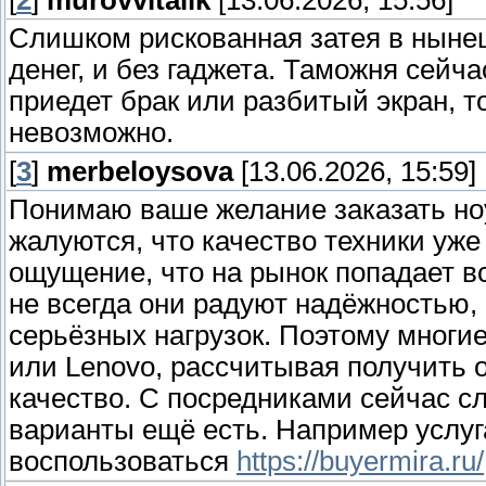
[
2
]
murovvitalik
[13.06.2026, 15:56]
Слишком рискованная затея в нынеш
денег, и без гаджета. Таможня сейча
приедет брак или разбитый экран, то
невозможно.
[
3
]
merbeloysova
[13.06.2026, 15:59]
Понимаю ваше желание заказать но
жалуются, что качество техники уже
ощущение, что на рынок попадает вс
не всегда они радуют надёжностью, 
серьёзных нагрузок. Поэтому многи
или Lenovo, рассчитывая получить
качество. С посредниками сейчас сл
варианты ещё есть. Например услуг
воспользоваться
https://buyermira.ru/