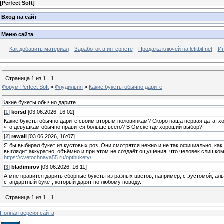
[
Perfect Soft
]
Вход на сайт
Меню сайта
Как добавить материал
Заработок в интернете
Продажа ключей на letitbit.net
Ин
Страница
1
из
1
1
Форум Perfect Soft
»
Флудильня
»
Какие букеты обычно дарите
Какие букеты обычно дарите
[
1
]
korsd
[03.06.2026, 16:02]
Какие букеты обычно дарите своим вторым половинкам? Скоро наша первая дата, хо
что девушкам обычно нравится больше всего? В Омске где хороший выбор?
[
2
]
rewall
[03.06.2026, 16:07]
Я бы выбирал букет из кустовых роз. Они смотрятся нежно и не так официально, как
выглядит аккуратно, объёмно и при этом не создаёт ощущения, что человек слишко
https://cvetochnaya55.ru/optbukety/
.
[
3
]
bladimirov
[03.06.2026, 16:11]
А мне нравится дарить сборные букеты из разных цветов, например, с эустомой, ал
стандартный букет, который дарят по любому поводу.
Страница
1
из
1
1
Полная версия сайта