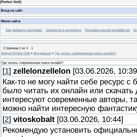
[
Perfect Soft
]
Вход на сайт
Меню сайта
Как добавить материал
Заработок в интернете
Продажа ключей на letitbit.net
Ин
Страница
1
из
1
1
Форум Perfect Soft
»
Флудильня
»
Где читать современные книги онлайн?
Где читать современные книги онлайн?
[
1
]
zellelonzellelon
[03.06.2026, 10:39
Как-то не могу найти себе ресурс с
было читать их онлайн или скачать
интересуют современные авторы, так
можно найти интересную фантастик
[
2
]
vitoskobalt
[03.06.2026, 10:44]
Рекомендую установить официально