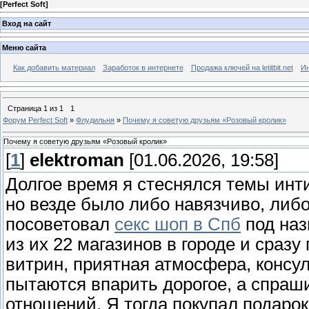
[
Perfect Soft
]
Вход на сайт
Меню сайта
Как добавить материал
Заработок в интернете
Продажа ключей на letitbit.net
Ин
Страница
1
из
1
1
Форум Perfect Soft
»
Флудильня
»
Почему я советую друзьям «Розовый кролик»
Почему я советую друзьям «Розовый кролик»
[
1
]
elektroman
[01.06.2026, 19:58]
Долгое время я стеснялся темы инт
но везде было либо навязчиво, либо
посоветовал
секс шоп в Спб
под наз
из их 22 магазинов в городе и сраз
витрин, приятная атмосфера, консул
пытаются впарить дорогое, а спраш
отношений. Я тогда покупал подаро