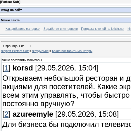
[
Perfect Soft
]
Вход на сайт
Меню сайта
Как добавить материал
Заработок в интернете
Продажа ключей на letitbit.net
Ин
Страница
1
из
1
1
Форум Perfect Soft
»
Флудильня
»
Какие поставить мониторы
Какие поставить мониторы
[
1
]
korsd
[29.05.2026, 15:04]
Открываем небольшой ресторан и д
акциями для посетителей. Какие эк
всем этим управлять, чтобы быстр
постоянно вручную?
[
2
]
azureemyle
[29.05.2026, 15:08]
Для бизнеса бы подключил телевизо