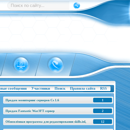
вые сообщения
Участники
Поиск
Правила сайта
RSS
Продам мониторинг серверов Cs 1.6
1
Продам Fantastic War3FT сервер
2
Обновлённая программа для редактирования skills.inl,
12
base.h