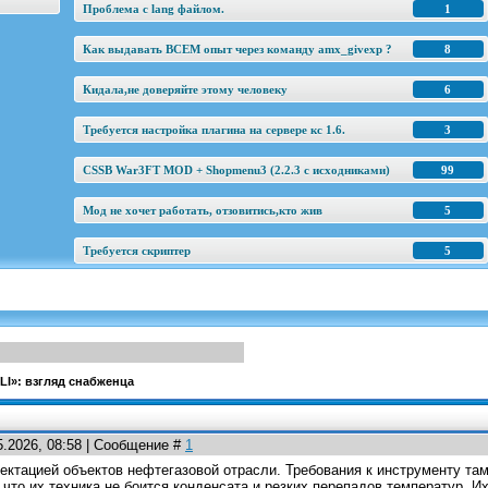
Проблема с lang файлом.
1
Как выдавать ВСЕМ опыт через команду amx_givexp ?
8
Кидала,не доверяйте этому человеку
6
Требуется настройка плагина на сервере кс 1.6.
3
CSSB War3FT MOD + Shopmenu3 (2.2.3 c исходниками)
99
Мод не хочет работать, отзовитись,кто жив
5
Требуется скриптер
5
LI»: взгляд снабженца
5.2026, 08:58 | Сообщение #
1
ектацией объектов нефтегазовой отрасли. Требования к инструменту та
что их техника не боится конденсата и резких перепадов температур. И