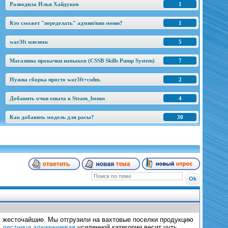
Разводила Илья Хайдуков
1
Кто сможет "переделать" админ/вип меню?
1
war3ft мяснмк
5
Магазины прокачки навыков (CSSB Skills Pump System)
7
Нужна сборка просто war3ft+csdm.
2
Добавить очки опыта к Steam_bonus
4
Как добавить модель для расы?
30
м жесточайшие. Мы отгрузили на вахтовые поселки продукцию
х
лестница алюминиевая
усиленной категории весит чуть