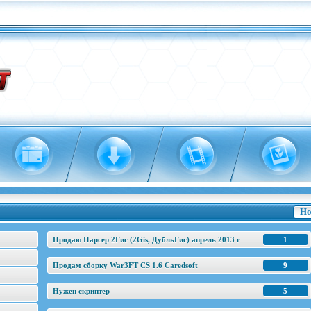
Но
Продаю Парсер 2Гис (2Gis, ДубльГис) апрель 2013 г
1
Продам сборку War3FT CS 1.6 Caredsoft
9
Нужен скриптер
5