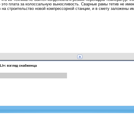
о это плата за колоссальную выносливость. Сварные рамы тетив не име
 на строительство новой компрессорной станции, и в смету заложены им
LI»: взгляд снабженца