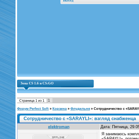
Выход
Зона CS 1.6 и CS:GO
1
Страница
1
из
1
Форум Perfect Soft
»
Корзина
»
Флудильня
»
Сотрудничество с «SARAY
Сотрудничество с «SARAYLI»: взгляд снабженца
elektroman
Дата: Пятница, 29.0
Я занимаюсь компл
«SARAYLI», потому 