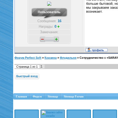
больше бытовой, н
мы закрываем заказ
возникает.
Сообщения:
16
Награды:
0
Замечания:
Форум Perfect Soft
»
Корзина
»
Флудильня
»
Сотрудничество с «SARAY
1
Страница
1
из
1
Главная
Форум
Sitemap
Sitemap Forum