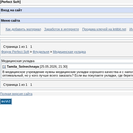
[
Perfect Soft
]
Вход на сайт
Меню сайта
Как добавить материал
Заработок в интернете
Продажа ключей на letitbit.net
Ин
Страница
1
из
1
1
Форум Perfect Soft
»
Флудильня
»
Медицинская укладка
Медицинская укладка
[
1
]
Tamila_Solnechnaya
[25.05.2026, 21:30]
В медицинское учреждение нужны медицинские укладки хорошего качества и с напол
оптимальный, но у кого лучше всего заказать? Если вы покупаете укладки, где берет
Страница
1
из
1
1
Полная версия сайта