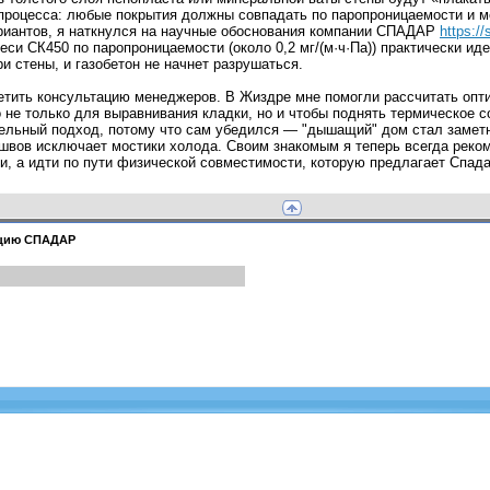
процесса: любые покрытия должны совпадать по паропроницаемости и мо
риантов, я наткнулся на научные обоснования компании СПАДАР
https://
си СК450 по паропроницаемости (около 0,2 мг/(м·ч·Па)) практически иде
ри стены, и газобетон не начнет разрушаться.
етить консультацию менеджеров. В Жиздре мне помогли рассчитать опт
о не только для выравнивания кладки, но и чтобы поднять термическое 
ельный подход, потому что сам убедился — "дышащий" дом стал заметно
и швов исключает мостики холода. Своим знакомым я теперь всегда рек
, а идти по пути физической совместимости, которую предлагает Спада
кцию СПАДАР