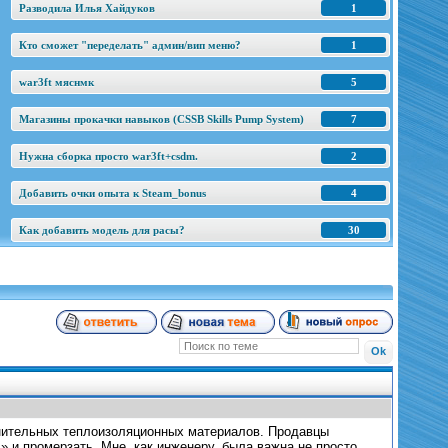
Разводила Илья Хайдуков
1
Кто сможет "переделать" админ/вип меню?
1
war3ft мяснмк
5
Магазины прокачки навыков (CSSB Skills Pump System)
7
Нужна сборка просто war3ft+csdm.
2
Добавить очки опыта к Steam_bonus
4
Как добавить модель для расы?
30
лнительных теплоизоляционных материалов. Продавцы
» и промерзать. Мне, как инженеру, была важна не просто