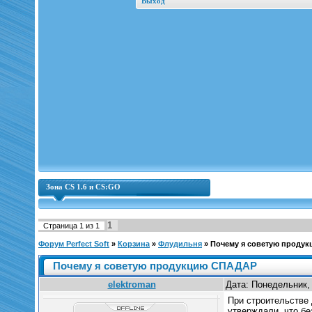
Выход
Зона CS 1.6 и CS:GO
1
Страница
1
из
1
Форум Perfect Soft
»
Корзина
»
Флудильня
»
Почему я советую проду
Почему я советую продукцию СПАДАР
elektroman
Дата: Понедельник, 
При строительстве
утверждали, что бе