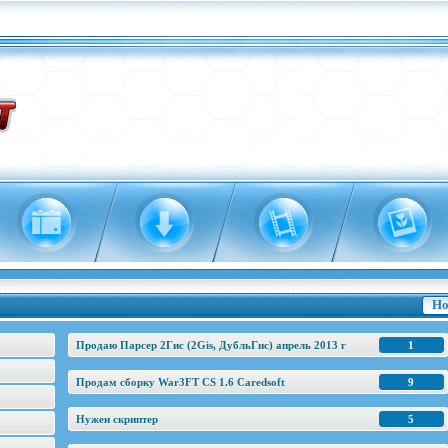
Но
Продаю Парсер 2Гис (2Gis, ДубльГис) апрель 2013 г
1
Продам сборку War3FT CS 1.6 Caredsoft
9
Нужен скриптер
5