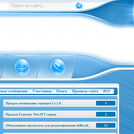
вые сообщения
Участники
Поиск
Правила сайта
RSS
Продам мониторинг серверов Cs 1.6
1
Продам Fantastic War3FT сервер
2
Обновлённая программа для редактирования skills.inl,
12
base.h