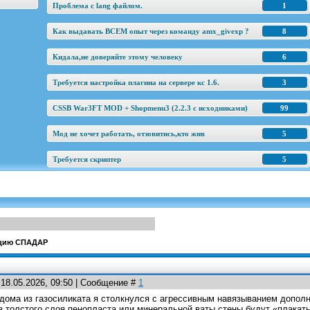
Проблема с lang файлом.
1
Как выдавать ВСЕМ опыт через команду amx_givexp ?
8
Кидала,не доверяйте этому человеку
6
Требуется настройка плагина на сервере кс 1.6.
3
CSSB War3FT MOD + Shopmenu3 (2.2.3 c исходниками)
99
Мод не хочет работать, отзовитись,кто жив
5
Требуется скриптер
5
кцию СПАДАР
18.05.2026, 09:50 | Сообщение #
1
 дома из газосиликата я столкнулся с агрессивным навязыванием допо
з толстого слоя пенопласта или минеральной ваты стены будут «плакать