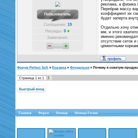
реклама, а физика 
Перебрав массу ва
коэффициент их сме
будет заперта внут
Сообщения:
19
Отдельно хочу отм
Награды:
0
мм, и этого хватил
именно рекомендат
Замечания:
отсутствие сеток 
цементными корками
Форум Perfect Soft
»
Корзина
»
Флудильня
»
Почему я советую проду
1
Страница
1
из
1
Главная
Форум
Sitemap
Sitemap Forum