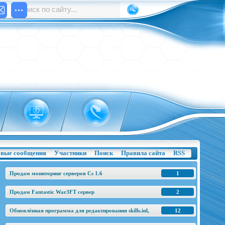
вые сообщения
Участники
Поиск
Правила сайта
RSS
Продам мониторинг серверов Cs 1.6
1
Продам Fantastic War3FT сервер
2
Обновлённая программа для редактирования skills.inl,
12
base.h