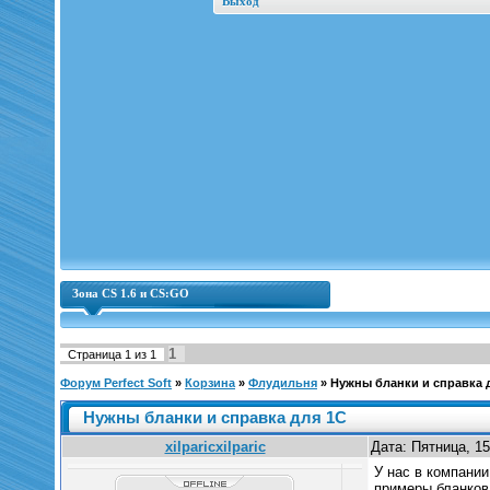
Выход
Зона CS 1.6 и CS:GO
1
Страница
1
из
1
Форум Perfect Soft
»
Корзина
»
Флудильня
»
Нужны бланки и справка 
Нужны бланки и справка для 1С
xilparicxilparic
Дата: Пятница, 15
У нас в компании
примеры бланков 