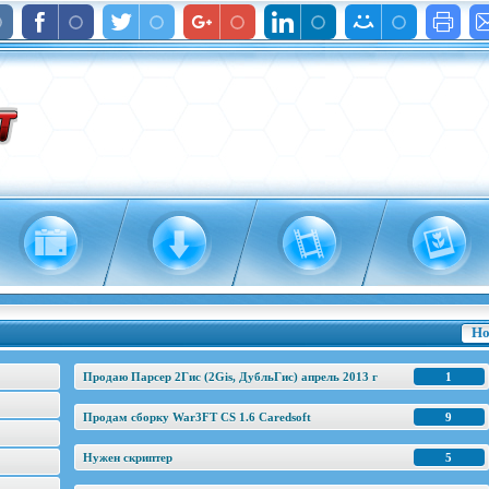
Но
Продаю Парсер 2Гис (2Gis, ДубльГис) апрель 2013 г
1
Продам сборку War3FT CS 1.6 Caredsoft
9
Нужен скриптер
5