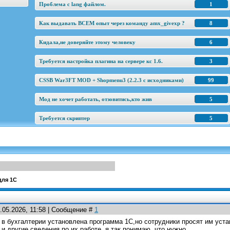
Проблема с lang файлом.
1
Как выдавать ВСЕМ опыт через команду amx_givexp ?
8
Кидала,не доверяйте этому человеку
6
Требуется настройка плагина на сервере кс 1.6.
3
CSSB War3FT MOD + Shopmenu3 (2.2.3 c исходниками)
99
Мод не хочет работать, отзовитись,кто жив
5
Требуется скриптер
5
для 1С
.05.2026, 11:58 | Сообщение #
1
 в бухгалтерии установлена программа 1С,но сотрудники просят им уста
и другие сведения по их работе, я так понимаю, что нужно