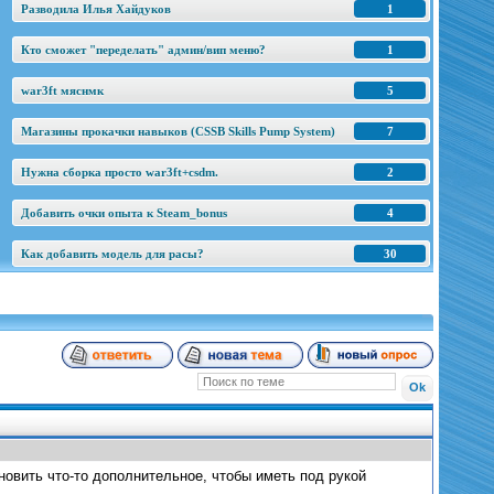
Разводила Илья Хайдуков
1
Кто сможет "переделать" админ/вип меню?
1
war3ft мяснмк
5
Магазины прокачки навыков (CSSB Skills Pump System)
7
Нужна сборка просто war3ft+csdm.
2
Добавить очки опыта к Steam_bonus
4
Как добавить модель для расы?
30
новить что-то дополнительное, чтобы иметь под рукой