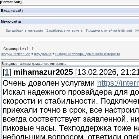
[
Perfect Soft
]
Вход на сайт
Меню сайта
Как добавить материал
Заработок в интернете
Продажа ключей на letitbit.net
Ин
Страница
1
из
1
1
Форум Perfect Soft
»
Флудильня
»
Выгодные тарифы домашнего интернета
Выгодные тарифы домашнего интернета
[
1
]
mihamazur2025
[13.02.2026, 21:21
Очень доволен услугами
https://inter
Искал надежного провайдера для до
скорости и стабильности. Подключе
приехали точно в срок, все настрои
всегда соответствует заявленной, н
пиковые часы. Техподдержка тоже н
небольшим вопросом, ответили опер