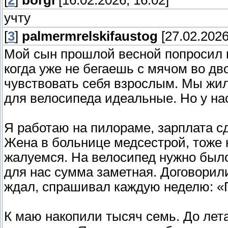
[
2
]
borgi
[16.02.2026, 16:02]
учту
[
3
]
palmermrelskifaustog
[27.02.2026
Мой сын прошлой весной попросил в
когда уже не бегаешь с мячом во дво
чувствовать себя взрослым. Мы жил
для велосипеда идеальные. Но у нас
Я работаю на пилораме, зарплата с
Жена в больнице медсестрой, тоже 
жалуемся. На велосипед нужно было
для нас сумма заметная. Договорили
ждал, спрашивал каждую неделю: «П
К маю накопили тысяч семь. До лет