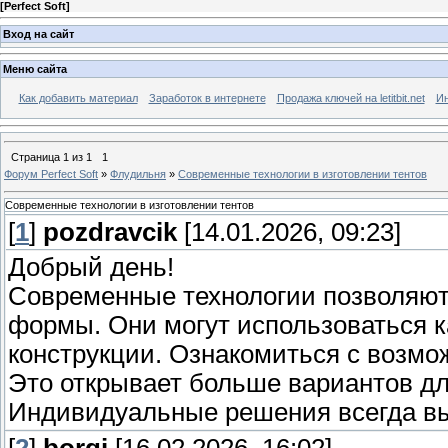
[
Perfect Soft
]
Вход на сайт
Меню сайта
Как добавить материал
Заработок в интернете
Продажа ключей на letitbit.net
Ин
Страница
1
из
1
1
Форум Perfect Soft
»
Флудильня
»
Современные технологии в изготовлении тентов
Современные технологии в изготовлении тентов
[
1
]
pozdravcik
[14.01.2026, 09:23]
Добрый день!
Современные технологии позволяют 
формы. Они могут использоваться 
конструкции. Ознакомиться с возм
Это открывает больше вариантов дл
Индивидуальные решения всегда в