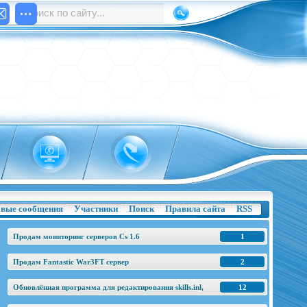
вые сообщения
Участники
Поиск
Правила сайта
RSS
Продам мониторинг серверов Cs 1.6
1
Продам Fantastic War3FT сервер
2
Обновлённая программа для редактирования skills.inl,
12
base.h