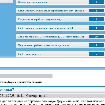
Проблема с lang файлом.
1
Как выдавать ВСЕМ опыт через команду amx_givexp ?
8
Кидала,не доверяйте этому человеку
6
Требуется настройка плагина на сервере кс 1.6.
3
CSSB War3FT MOD + Shopmenu3 (2.2.3 c исходниками)
99
Мод не хочет работать, отзовитись,кто жив
5
Требуется скриптер
5
ах на Джум и где искать скидки?
 скидки?
02.11.2025, 16:11 | Сообщение #
1
е делал покупки на торговой площадке Джум и не знаю, как там можно 
аказе, а здесь пока не понятно, какие есть способы скидок и как их исп