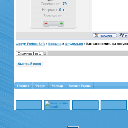
Сообщения:
79
Награды:
0
Замечания:
Форум Perfect Soft
»
Корзина
»
Флудильня
»
Как сэкономить на покупк
1
Страница
1
из
1
Главная
Форум
Sitemap
Sitemap Forum