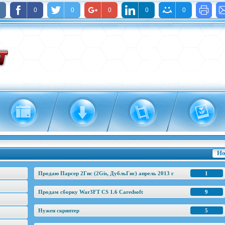
0
0
0
0
0
Но
Продаю Парсер 2Гис (2Gis, ДубльГис) апрель 2013 г
1
Продам сборку War3FT CS 1.6 Caredsoft
9
Нужен скриптер
5