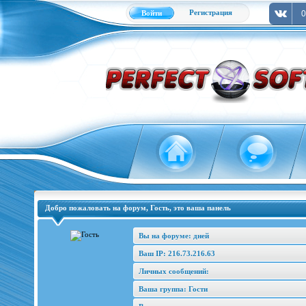
Регистрация
Войти
0
Добро пожаловать на форум, Гость, это ваша панель
Вы на форуме: дней
Ваш IP: 216.73.216.63
Личных сообщений:
Ваша группа: Гости