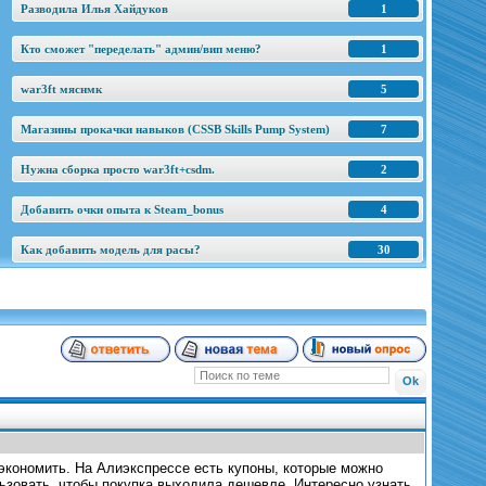
Разводила Илья Хайдуков
1
Кто сможет "переделать" админ/вип меню?
1
war3ft мяснмк
5
Магазины прокачки навыков (CSSB Skills Pump System)
7
Нужна сборка просто war3ft+csdm.
2
Добавить очки опыта к Steam_bonus
4
Как добавить модель для расы?
30
сэкономить. На Алиэкспрессе есть купоны, которые можно
ользовать, чтобы покупка выходила дешевле. Интересно узнать,