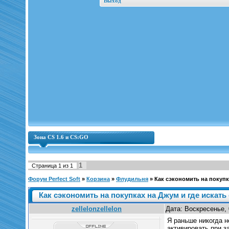
Выход
Зона CS 1.6 и CS:GO
1
Страница
1
из
1
Форум Perfect Soft
»
Корзина
»
Флудильня
»
Как сэкономить на покупк
Как сэкономить на покупках на Джум и где искать
zellelonzellelon
Дата: Воскресенье, 
Я раньше никогда н
активировать при з