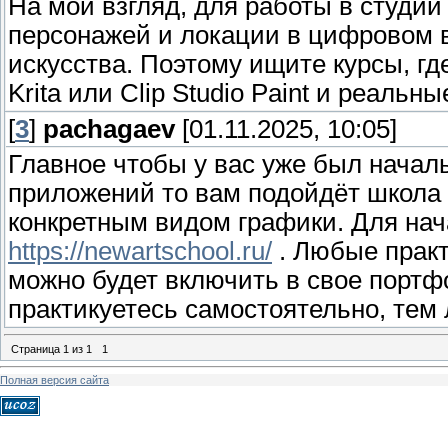
На мой взгляд, для работы в студи
персонажей и локации в цифровом 
искусства. Поэтому ищите курсы, где
Krita или Clip Studio Paint и реальн
[
3
]
pachagaev
[01.11.2025, 10:05]
Главное чтобы у вас уже был началь
приложений то вам подойдёт школа 
конкретным видом графики. Для нач
https://newartschool.ru/
. Любые практ
можно будет включить в свое портф
практикуетесь самостоятельно, тем 
Страница
1
из
1
1
Полная версия сайта