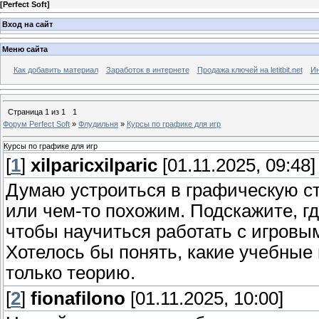
[
Perfect Soft
]
Вход на сайт
Меню сайта
Как добавить материал
Заработок в интернете
Продажа ключей на letitbit.net
Ин
Страница
1
из
1
1
Форум Perfect Soft
»
Флудильня
»
Курсы по графике для игр
Курсы по графике для игр
[
1
]
xilparicxilparic
[01.11.2025, 09:48]
Думаю устроиться в графическую с
или чем-то похожим. Подскажите, гд
чтобы научиться работать с игровы
Хотелось бы понять, какие учебные 
только теорию.
[
2
]
fionafilono
[01.11.2025, 10:00]