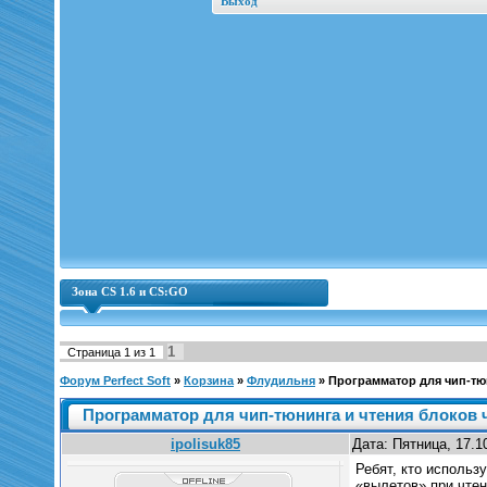
Выход
Зона CS 1.6 и CS:GO
1
Страница
1
из
1
Форум Perfect Soft
»
Корзина
»
Флудильня
»
Программатор для чип-тю
Программатор для чип-тюнинга и чтения блоков 
ipolisuk85
Дата: Пятница, 17.1
Ребят, кто использ
«вылетов» при чтен