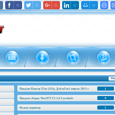
Но
Продаю Парсер 2Гис (2Gis, ДубльГис) апрель 2013 г
1
Продам сборку War3FT CS 1.6 Caredsoft
9
Нужен скриптер
5