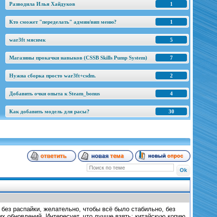
Разводила Илья Хайдуков
1
Кто сможет "переделать" админ/вип меню?
1
war3ft мяснмк
5
Магазины прокачки навыков (CSSB Skills Pump System)
7
Нужна сборка просто war3ft+csdm.
2
Добавить очки опыта к Steam_bonus
4
Как добавить модель для расы?
30
без распайки, желательно, чтобы всё было стабильно, без
х обновлений. Интересует, что лучше взять: китайскую копию