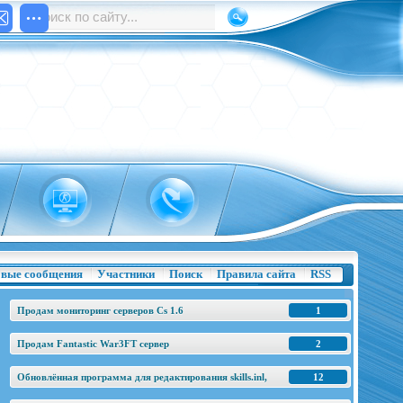
вые сообщения
Участники
Поиск
Правила сайта
RSS
Продам мониторинг серверов Cs 1.6
1
Продам Fantastic War3FT сервер
2
Обновлённая программа для редактирования skills.inl,
12
base.h