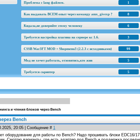
Проблема с lang файлом.
1
Как выдавать ВСЕМ опыт через команду amx_givexp ?
8
Кидала,не доверяйте этому человеку
6
Требуется настройка плагина на сервере кс 1.6.
3
CSSB War3FT MOD + Shopmenu3 (2.2.3 c исходниками)
99
Мод не хочет работать, отзовитись,кто жив
5
Требуется скриптер
5
нинга и чтения блоков через Bench
через Bench
0.2025, 20:05 | Сообщение #
1
ует оборудование для работы по Bench? Надо прошивать блоки EDC16/17 
ии. Смотрю варианты, где есть адаптер под Bench и поддержка последни