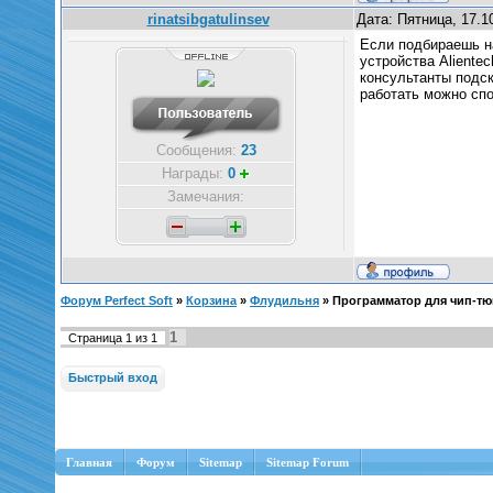
rinatsibgatulinsev
Дата: Пятница, 17.1
Если подбираешь н
устройства Aliente
консультанты подск
работать можно спо
Сообщения:
23
Награды:
0
Замечания:
Форум Perfect Soft
»
Корзина
»
Флудильня
»
Программатор для чип-тю
1
Страница
1
из
1
Главная
Форум
Sitemap
Sitemap Forum