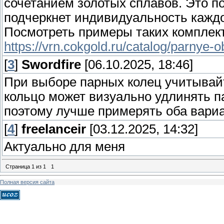
сочетанием золотых сплавов. Это п
подчеркнет индивидуальность каждо
Посмотреть примеры таких комплек
https://vrn.cokgold.ru/catalog/parnye-
[
3
]
Swordfire
[06.10.2025, 18:46]
При выборе парных колец учитывайт
кольцо может визуально удлинять п
поэтому лучше примерять оба вариа
[
4
]
freelanceir
[03.12.2025, 14:32]
Актуально для меня
Страница
1
из
1
1
Полная версия сайта