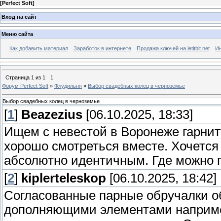
[
Perfect Soft
]
Вход на сайт
Меню сайта
Как добавить материал
Заработок в интернете
Продажа ключей на letitbit.net
Ин
Страница
1
из
1
1
Форум Perfect Soft
»
Флудильня
»
Выбор свадебных колец в черноземье
Выбор свадебных колец в черноземье
[
1
]
Beazezius
[06.10.2025, 18:33]
Ищем с невестой в Воронеже гарнит
хорошо смотреться вместе. Хочется
абсолютно идентичным. Где можно 
[
2
]
kiplerteleskop
[06.10.2025, 18:42]
Согласованные парные обручалки о
дополняющими элементами наприме