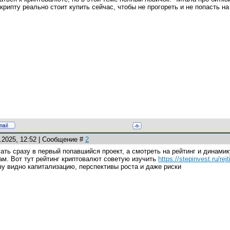
крипту реально стоит купить сейчас, чтобы не прогореть и не попасть н
0.2025, 12:52 | Сообщение #
2
гать сразу в первый попавшийся проект, а смотреть на рейтинг и динамик
м. Вот тут рейтинг криптовалют советую изучить
https://stepinvest.ru/rejt
зу видно капитализацию, перспективы роста и даже риски