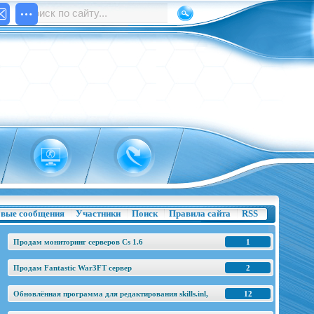
вые сообщения
Участники
Поиск
Правила сайта
RSS
Продам мониторинг серверов Cs 1.6
1
Продам Fantastic War3FT сервер
2
Обновлённая программа для редактирования skills.inl,
12
base.h