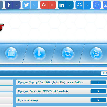
Но
Продаю Парсер 2Гис (2Gis, ДубльГис) апрель 2013 г
1
Продам сборку War3FT CS 1.6 Caredsoft
9
Нужен скриптер
5