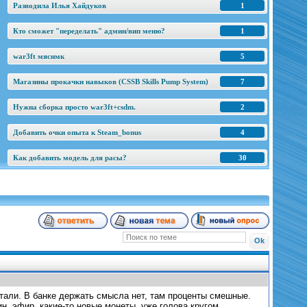
Разводила Илья Хайдуков
1
Кто сможет "переделать" админ/вип меню?
1
war3ft мяснмк
5
Магазины прокачки навыков (CSSB Skills Pump System)
7
Нужна сборка просто war3ft+csdm.
2
Добавить очки опыта к Steam_bonus
4
Как добавить модель для расы?
30
тали. В банке держать смысла нет, там проценты смешные.
н, эфир, какие-то новые монеты, уже голова кругом.