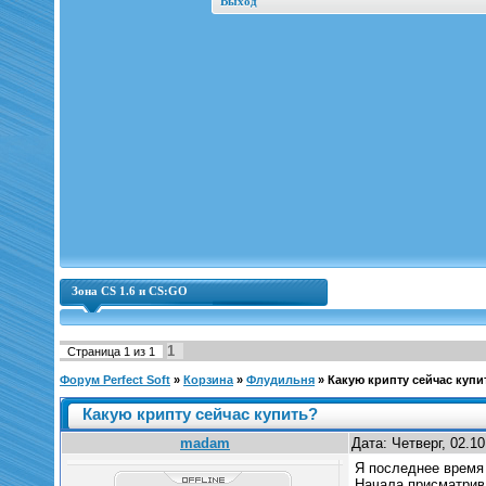
Выход
Зона CS 1.6 и CS:GO
1
Страница
1
из
1
Форум Perfect Soft
»
Корзина
»
Флудильня
»
Какую крипту сейчас купи
Какую крипту сейчас купить?
madam
Дата: Четверг, 02.1
Я последнее время 
Начала присматрива