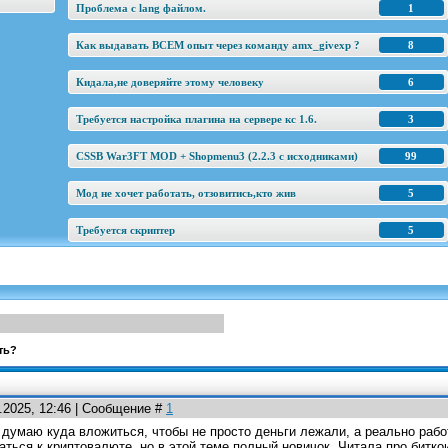
Проблема с lang файлом.
1
Как выдавать ВСЕМ опыт через команду amx_givexp ?
8
Кидала,не доверяйте этому человеку
6
Требуется настройка плагина на сервере кс 1.6.
3
CSSB War3FT MOD + Shopmenu3 (2.2.3 c исходниками)
99
Мод не хочет работать, отзовитись,кто жив
5
Требуется скриптер
5
ть?
0.2025, 12:46 | Сообщение #
1
думаю куда вложиться, чтобы не просто деньги лежали, а реально рабо
ться к криптовалюте, но в этой теме полный новичок. Читала про биткои