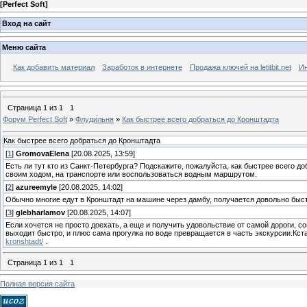
[
Perfect Soft
]
Вход на сайт
Меню сайта
Как добавить материал
Заработок в интернете
Продажа ключей на letitbit.net
Ин
Страница
1
из
1
1
Форум Perfect Soft
»
Флудильня
»
Как быстрее всего добраться до Кронштадта
Как быстрее всего добраться до Кронштадта
[
1
]
GromovaElena
[20.08.2025, 13:59]
Есть ли тут кто из Санкт-Петербурга? Подскажите, пожалуйста, как быстрее всего 
своим ходом, на транспорте или воспользоваться водным маршрутом.
[
2
]
azureemyle
[20.08.2025, 14:02]
Обычно многие едут в Кронштадт на машине через дамбу, получается довольно быст
[
3
]
glebharlamov
[20.08.2025, 14:07]
Если хочется не просто доехать, а еще и получить удовольствие от самой дороги, 
выходит быстро, и плюс сама прогулка по воде превращается в часть экскурсии.Кст
kronshtadt/
.
Страница
1
из
1
1
Полная версия сайта