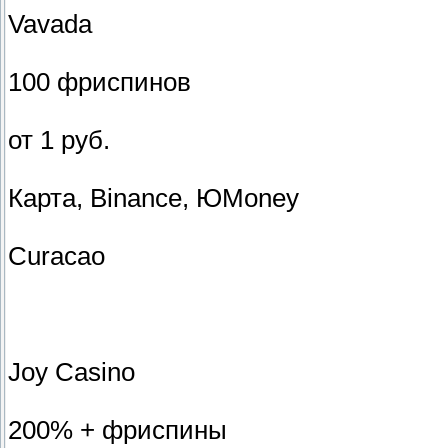
Vavada
100 фриспинов
от 1 руб.
Карта, Binance, ЮMoney
Curacao
Joy Casino
200% + фриспины