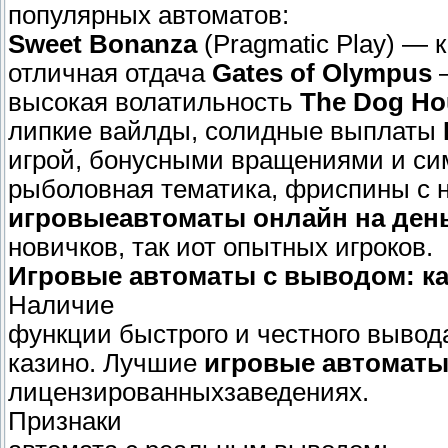
популярных автоматов:
Sweet Bonanza
(Pragmatic Play) —
отличная отдача
Gates of Olympus
—
высокая волатильность
The Dog Ho
липкие вайлды, солидные выплаты
игрой, бонусными вращениями и с
рыболовная тематика, фриспины с
игровыеавтоматы онлайн на ден
новичков, так иот опытных игроков.
Игровые автоматы с выводом: к
Наличие
функции быстрого и честного вывод
казино. Лучшие
игровые автоматы
лицензированныхзаведениях.
Признаки