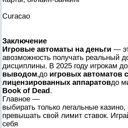
Curacao
Заключение
Игровые автоматы на деньги
— эт
авозможность получать реальный до
дисциплины. В 2025 году игрокам до
выводом
,до
игровых автоматов 
лицензированных аппаратов
до м
Book of Dead
.
Главное —
выбирать только легальные казино,
превышать свой лимит ставок. Игра
себя