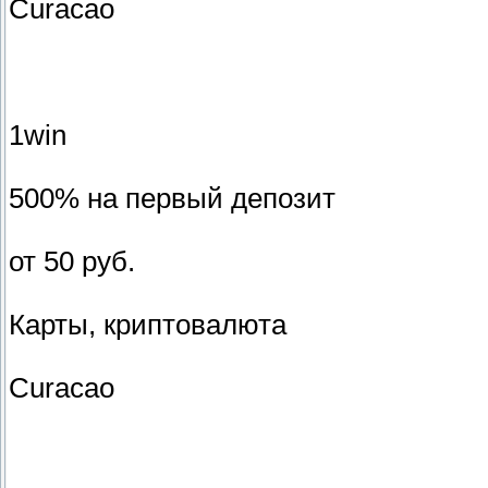
Curacao
1win
500% на первый депозит
от 50 руб.
Карты, криптовалюта
Curacao