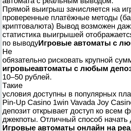
автомата с реальным выводом:
Прямой выигрыш зачисляется на игр
проверенные платёжные методы (ба
криптовалюта) Вывод возможен даж
статистика выигрышей отображаетс
по выводу
Игровые автоматы с лю
Не
обязательно рисковать крупной сумм
игровыеавтоматы с любым депо
10–50 рублей.
Такие
условия доступны в популярных пл
Pin-Up Casino 1win Vavada Joy Cas
депозит открывает доступ ко всем 
джекпоты. Отличный способ начать 
Игровые автоматы онлайн на реа