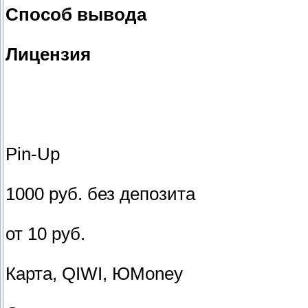
Способ вывода
Лицензия
Pin-Up
1000 руб. без депозита
от 10 руб.
Карта, QIWI, ЮMoney