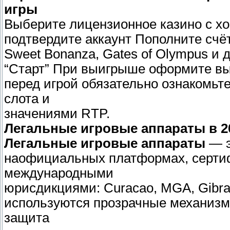
игры
Выберите лицензионное казино с х
подтвердите аккаунт Пополните счёт
Sweet Bonanza, Gates of Olympus и 
“Старт” При выигрыше оформите в
перед игрой обязательно ознакомьт
слота и
значениями RTP.
Легальные игровые аппараты в 2
Легальные игровые аппараты
— э
наофициальных платформах, серти
международными
юрисдикциями: Curacao, MGA, Gibralt
используются прозрачные механизм
защита