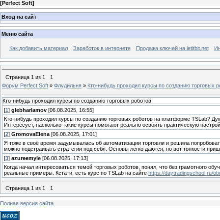
[
Perfect Soft
]
Вход на сайт
Меню сайта
Как добавить материал
Заработок в интернете
Продажа ключей на letitbit.net
Ин
Страница
1
из
1
1
Форум Perfect Soft
»
Флудильня
»
Кто-нибудь проходил курсы по созданию торговых р
Кто-нибудь проходил курсы по созданию торговых роботов
[
1
]
glebharlamov
[06.08.2025, 16:55]
Кто-нибудь проходил курсы по созданию торговых роботов на платформе TSLab? Дума
Интересует, насколько такие курсы помогают реально освоить практическую настройк
[
2
]
GromovaElena
[06.08.2025, 17:01]
Я тоже в своё время задумывалась об автоматизации торговли и решила попробоват
можно подстраивать стратегии под себя. Основы легко даются, но вот тонкости приш
[
3
]
azureemyle
[06.08.2025, 17:13]
Когда начал интересоваться темой торговых роботов, понял, что без грамотного обу
реальные примеры. Кстати, есть курс по TSLab на сайте
https://daytradingschool.ru/o
Страница
1
из
1
1
Полная версия сайта