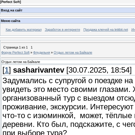
[
Perfect Soft
]
Вход на сайт
Меню сайта
Как добавить материал
Заработок в интернете
Продажа ключей на letitbit.net
Ин
Страница
1
из
1
1
Форум Perfect Soft
»
Флудильня
»
Отдых летом на Байкале
Отдых летом на Байкале
[
1
]
sasharivantev
[30.07.2025, 18:54]
Задумались с супругой о поездке на
увидеть это место своими глазами.
организованный тур с выездом отсю
проживание, экскурсии. Интересуют
что-то с изюминкой, может, тёплые 
деревни. Кто был, подскажите, с че
при выборе тура?