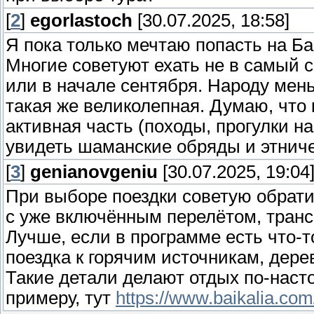
[
2
]
egorlastoch
[30.07.2025, 18:58]
Я пока только мечтаю попасть на Ба
Многие советуют ехать не в самый с
или в начале сентября. Народу мень
такая же великолепная. Думаю, что 
активная часть (походы, прогулки на
увидеть шаманские обряды и этниче
[
3
]
genianovgeniu
[30.07.2025, 19:04
При выборе поездки советую обрати
с уже включённым перелётом, тран
Лучше, если в программе есть что-
поездка к горячим источникам, дерев
Такие детали делают отдых по-нас
примеру, тут
https://www.baikalia.c