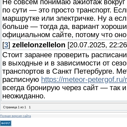
Не совсем понимаю ажиотаж вокруг э
по сути — это просто транспорт. Ес
маршрутке или электричке. Ну а есл
больше — тогда да, вариант хороши
официальном сайте, потому что оно
[
3
]
zellelonzellelon
[20.07.2025, 22:26
Стоит заранее проверить расписани
в выходные и в зависимости от сез
транспортов в Санкт Петербурге. Ме
расписную
https://meteor-petergof.ru
всегда бронирую через сайт — так и
неожиданно.
Страница
1
из
1
1
Полная версия сайта