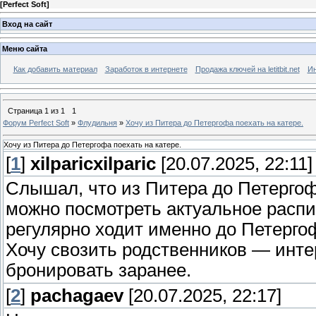
[
Perfect Soft
]
Вход на сайт
Меню сайта
Как добавить материал
Заработок в интернете
Продажа ключей на letitbit.net
Ин
Страница
1
из
1
1
Форум Perfect Soft
»
Флудильня
»
Хочу из Питера до Петергофа поехать на катере.
Хочу из Питера до Петергофа поехать на катере.
[
1
]
xilparicxilparic
[20.07.2025, 22:11]
Слышал, что из Питера до Петергоф
можно посмотреть актуальное распи
регулярно ходит именно до Петергоф
Хочу свозить родственников — интер
бронировать заранее.
[
2
]
pachagaev
[20.07.2025, 22:17]