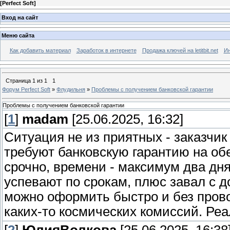
[
Perfect Soft
]
Вход на сайт
Меню сайта
Как добавить материал
Заработок в интернете
Продажа ключей на letitbit.net
Ин
Страница
1
из
1
1
Форум Perfect Soft
»
Флудильня
»
Проблемы с получением банковской гарантии
Проблемы с получением банковской гарантии
[
1
]
madam
[25.06.2025, 16:32]
Ситуация не из приятных - заказчик 
требуют банковскую гарантию на об
срочно, времени - максимум два дня
успевают по срокам, плюс завал с д
можно оформить быстро и без прово
каких-то космических комиссий. Реа