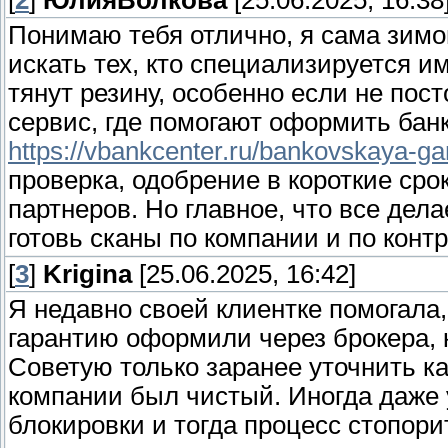
[
2
]
ЮлияВолкова
[25.06.2025, 16:38
Понимаю тебя отлично, я сама зимо
искать тех, кто специализируется им
тянут резину, особенно если не пос
сервис, где помогают оформить банк
https://vbankcenter.ru/bankovskaya-ga
проверка, одобрение в короткие сро
партнеров. Но главное, что все дела
готовь сканы по компании и по контр
[
3
]
Krigina
[25.06.2025, 16:42]
Я недавно своей клиентке помогала, 
гарантию оформили через брокера, 
Советую только заранее уточнить к
компании был чистый. Иногда даже
блокировки и тогда процесс стопор