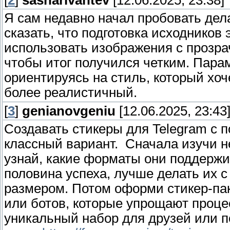
[
2
]
sasharivantev
[12.06.2025, 23:38]
Я сам недавно начал пробовать дела
сказать, что подготовка исходников
использовать изображения с прозр
чтобы итог получился четким. Пара
ориентируясь на стиль, который хо
более реалистичный.
[
3
]
genianovgeniu
[12.06.2025, 23:43
Создавать стикеры для Telegram с 
классный вариант. Сначала изучи н
узнай, какие форматы они поддержи
половина успеха, лучше делать их
размером. Потом оформи стикер-пак
или ботов, которые упрощают процес
уникальный набор для друзей или п