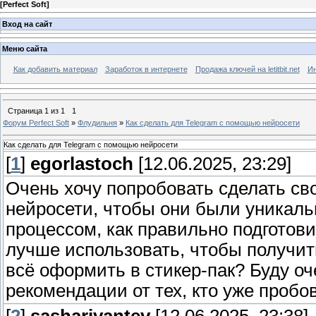
[
Perfect Soft
]
Вход на сайт
Меню сайта
Как добавить материал
Заработок в интернете
Продажа ключей на letitbit.net
Ин
Страница
1
из
1
1
Форум Perfect Soft
»
Флудильня
»
Как сделать для Telegram с помощью нейросети
Как сделать для Telegram с помощью нейросети
[
1
]
egorlastoch
[12.06.2025, 23:29]
Очень хочу попробовать сделать св
нейросети, чтобы они были уникаль
процессом, как правильно подготов
лучше использовать, чтобы получить
всё оформить в стикер-пак? Буду о
рекомендации от тех, кто уже пробо