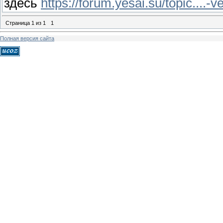
здесь
https://forum.yesai.su/topic....-v
Страница
1
из
1
1
Полная версия сайта