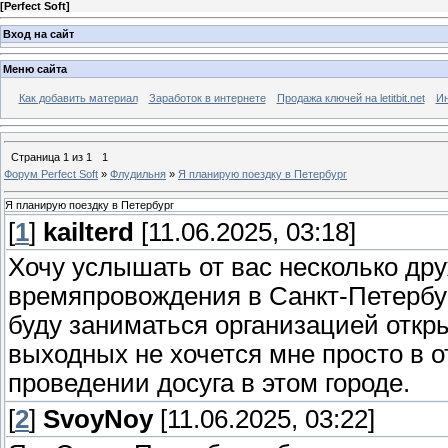
[
Perfect Soft
]
Вход на сайт
Меню сайта
Как добавить материал
Заработок в интернете
Продажа ключей на letitbit.net
Ин
Страница
1
из
1
1
Форум Perfect Soft
»
Флудильня
»
Я планирую поездку в Петербург
Я планирую поездку в Петербург
[
1
]
kailterd
[11.06.2025, 03:18]
Хочу услышать от вас несколько дру
времяпровождения в Санкт-Петербург
буду заниматься организацией откр
выходных не хочется мне просто в о
проведении досуга в этом городе.
[
2
]
SvoyNoy
[11.06.2025, 03:22]