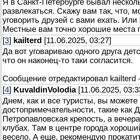
Я в Санкт-Петербурге бывал несколь
развлекаться. Скажу вам так, что, м
уговорить друзей с вами ехать. Или 
Местные вам точно хорошие места г
[
3
]
kailterd
[11.06.2025, 03:27]
Да вот уговариваю одного друга детс
что он наконец-то таки согласится.
Сообщение отредактировал
kailterd
[
4
]
KuvaldinVolodia
[11.06.2025, 03:3
Днем, как и все туристы, вы может
достопримечательности, такие как 
Петропавловская крепость, а вечер
клубах. Там в центре города хороший
весело. А еще, рекомендую прокатит