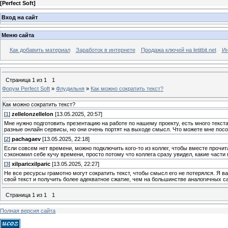
[
Perfect Soft
]
Вход на сайт
Меню сайта
Как добавить материал
Заработок в интернете
Продажа ключей на letitbit.net
Ин
Страница
1
из
1
1
Форум Perfect Soft
»
Флудильня
»
Как можно сократить текст?
Как можно сократить текст?
[
1
]
zellelonzellelon
[13.05.2025, 20:57]
Мне нужно подготовить презентацию на работе по нашему проекту, есть много текста,
разные онлайн сервисы, но они очень портят на выходе смысл. Что можете мне посо
[
2
]
pachagaev
[13.05.2025, 22:18]
Если совсем нет времени, можно подключить кого-то из коллег, чтобы вместе прочита
сэкономил себе кучу времени, просто потому что коллега сразу увидел, какие части
[
3
]
xilparicxilparic
[13.05.2025, 22:27]
Не все ресурсы грамотно могут сократить текст, чтобы смысл его не потерялся. Я в
свой текст и получить более адекватное сжатие, чем на большинстве аналогичных са
Страница
1
из
1
1
Полная версия сайта