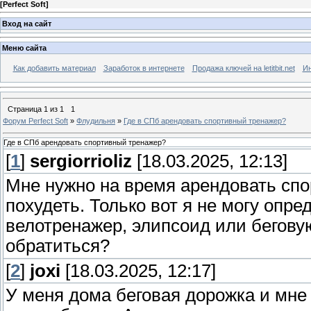
[
Perfect Soft
]
Вход на сайт
Меню сайта
Как добавить материал
Заработок в интернете
Продажа ключей на letitbit.net
Ин
Страница
1
из
1
1
Форум Perfect Soft
»
Флудильня
»
Где в СПб арендовать спортивный тренажер?
Где в СПб арендовать спортивный тренажер?
[
1
]
sergiorrioliz
[18.03.2025, 12:13]
Мне нужно на время арендовать спо
похудеть. Только вот я не могу опре
велотренажер, элипсоид или беговую
обратиться?
[
2
]
joxi
[18.03.2025, 12:17]
У меня дома беговая дорожка и мне