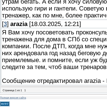
утрам бегать. А если я хочу силовую
использую гири и гантели. Советую 
тренажер, как по мне, более практич
[
3
]
arazia
[18.03.2025, 12:21]
Я Вам хочу посоветовать проконсул
тренажена для дома в СПб со спец
компании. После ДТП, когда мне ну
них арендовала год назад беговую д
приемлемые. и помните, если уж бу
следите за тем, чтоб ваши тренаро
Сообщение отредактировал
arazia
-
Страница
1
из
1
1
Полная версия сайта