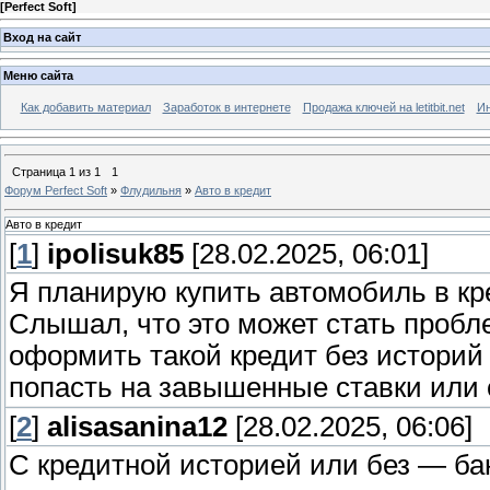
[
Perfect Soft
]
Вход на сайт
Меню сайта
Как добавить материал
Заработок в интернете
Продажа ключей на letitbit.net
Ин
Страница
1
из
1
1
Форум Perfect Soft
»
Флудильня
»
Авто в кредит
Авто в кредит
[
1
]
ipolisuk85
[28.02.2025, 06:01]
Я планирую купить автомобиль в кре
Слышал, что это может стать пробл
оформить такой кредит без историй
попасть на завышенные ставки или
[
2
]
alisasanina12
[28.02.2025, 06:06]
С кредитной историей или без — ба