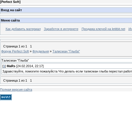
[
Perfect Soft
]
Вход на сайт
Меню сайта
Как добавить материал
Заработок в интернете
Продажа ключей на letitbit.net
Ин
Страница
1
из
1
1
Форум Perfect Soft
»
Флудильня
»
Талисман "Глыба"
Талисман "Глыба"
[
1
]
MaRs
[24.02.2014, 22:17]
Здравствуйте, помогите пожалуйста Что делать если талисман глыба перестал работ
Страница
1
из
1
1
Полная версия сайта