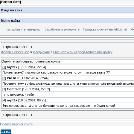
[
Perfect Soft
]
Вход на сайт
Меню сайта
Как добавить материал
Заработок в интернете
Продажа ключей на letitbit.net
Ин
Страница
1
из
1
1
Форум Perfect Soft
»
Флудильня
»
Оцените мой сервер точнее раскрутку
Оцените мой сервер точнее раскрутку
[
1
]
mylt1k
[17.02.2014, 22:04]
Привет всем)) посмотри как раскрутил может стоит что еще взять ??
[
2
]
PATRUL
[17.02.2014, 22:44]
Перевел тему во флудильню,а так сначала слоты купи,а потом уже вкидывай тысячи 
[
3
]
Contra63
[17.02.2014, 22:52]
тупо реклама, - тебе
[
4
]
mylt1k
[18.02.2014, 09:25]
Это не реклама, а слотов больше не хочу так как думаю что будет мясо!
Страница
1
из
1
1
Полная версия сайта