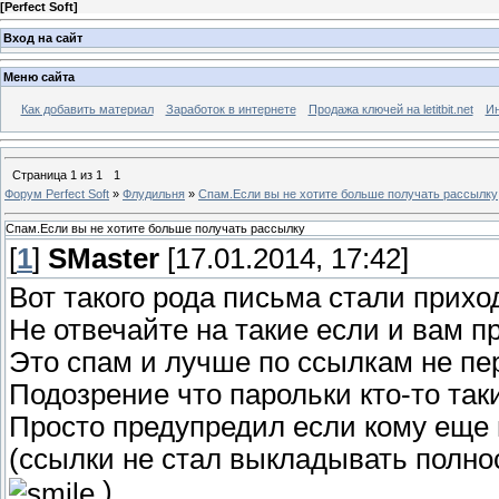
[
Perfect Soft
]
Вход на сайт
Меню сайта
Как добавить материал
Заработок в интернете
Продажа ключей на letitbit.net
Ин
Страница
1
из
1
1
Форум Perfect Soft
»
Флудильня
»
Спам.Если вы не хотите больше получать рассылку
Спам.Если вы не хотите больше получать рассылку
[
1
]
SMaster
[17.01.2014, 17:42]
Вот такого рода письма стали прихо
Не отвечайте на такие если и вам п
Это спам и лучше по ссылкам не пер
Подозрение что парольки кто-то так
Просто предупредил если кому еще 
(ссылки не стал выкладывать полно
)