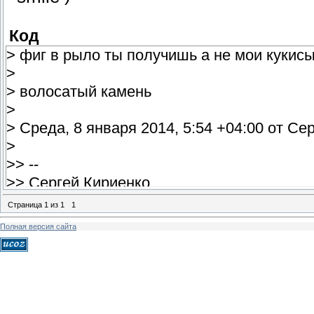
Код
> фиг в рыло ты получишь а не мои кукис
>
> волосатый камень
>
> Среда, 8 января 2014, 5:54 +04:00 от С
>
>> --
>> Сергей Кириенко
>>
Страница
1
из
1
1
>> Вы получили это письмо, так как являе
Полная версия сайта
>>
>> Если вы не хотите больше получать ра
нажмите здесь: http://promotiongambling.c
--