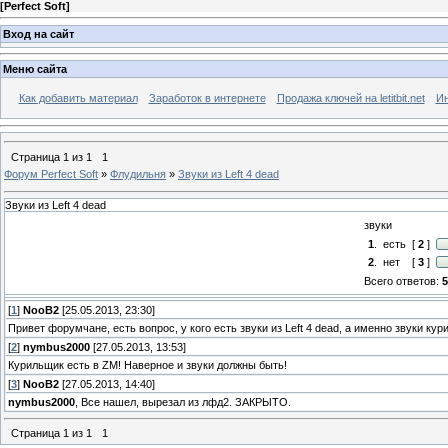
[
Perfect Soft
]
Вход на сайт
Меню сайта
Как добавить материал
Заработок в интернете
Продажа ключей на letitbit.net
Ин
Страница
1
из
1
1
Форум Perfect Soft
»
Флудильня
»
Звуки из Left 4 dead
Звуки из Left 4 dead
звуки
1
.
есть
[
2
]
2
.
нет
[
3
]
Всего ответов:
5
[
1
]
NooB2
[25.05.2013, 23:30]
Привет форумчане, есть вопрос, у кого есть звуки из Left 4 dead, а именно звуки ку
[
2
]
nymbus2000
[27.05.2013, 13:53]
Курильщик есть в ZM! Наверное и звуки должны быть!
[
3
]
NooB2
[27.05.2013, 14:40]
nymbus2000
, Все нашел, вырезал из лфд2. ЗАКРЫТО.
Страница
1
из
1
1