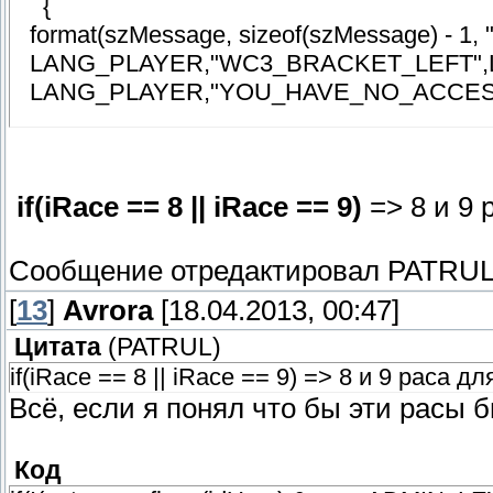
}
{
}
format(szMessage, sizeof(szMessage) - 
LANG_PLAYER,"WC3_BRACKET_LEFT",
LANG_PLAYER,"YOU_HAVE_NO_ACC
client_print( idUser, print_console,szMe
cssbColoredPrint(idUser, szMessage);
if(iRace == 8 || iRace == 9)
=> 8 и 9 
// Get the race's name
new szRaceName[64];
Сообщение отредактировал
PATRU
lang_GetRaceName( iRace, idUser, szRac
[
13
]
Avrora
[18.04.2013, 00:47]
Цитата
(
PATRUL
)
show_motd(idUser, "addons/amxmodx/config
if(iRace == 8 || iRace == 9) => 8 и 9 раса д
Всё, если я понял что бы эти расы б
WC3_ChangeRaceStart(idUser);
return PLUGIN_HANDLED;
Код
}