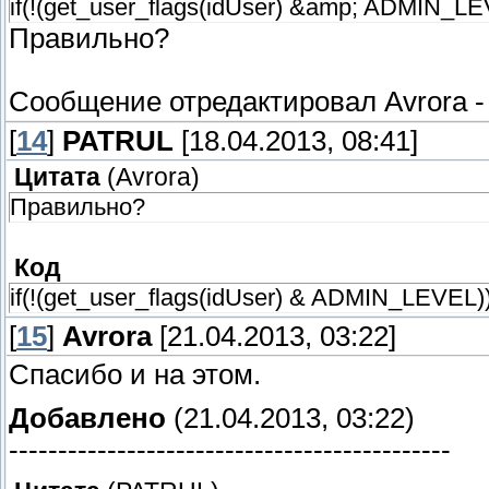
if(!(get_user_flags(idUser) &amp; ADMIN_LE
}
Правильно?
Сообщение отредактировал
Avrora
[
14
]
PATRUL
[18.04.2013, 08:41]
Цитата
(
Avrora
)
Правильно?
Код
if(!(get_user_flags(idUser) & ADMIN_LEVEL)
[
15
]
Avrora
[21.04.2013, 03:22]
Спасибо и на этом.
Добавлено
(21.04.2013, 03:22)
---------------------------------------------