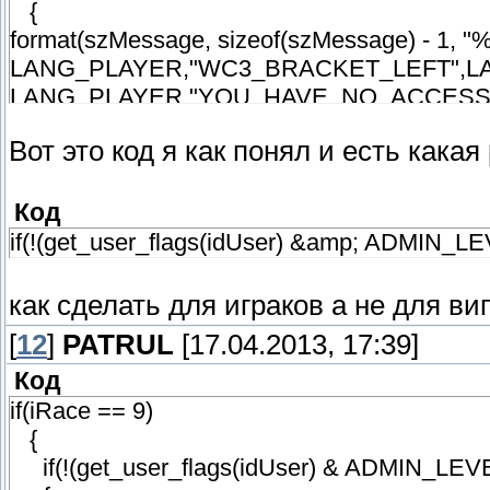
{
format(szMessage, sizeof(szMessage) - 1,
LANG_PLAYER,"WC3_BRACKET_LEFT",L
LANG_PLAYER,"YOU_HAVE_NO_ACCES
Вот это код я как понял и есть какая
client_print( idUser, print_console,szMessa
cssbColoredPrint(idUser, szMessage);
Код
// Get the race's name
if(!(get_user_flags(idUser) &amp; ADMIN_L
new szRaceName[64];
lang_GetRaceName( iRace, idUser, szRaceN
как сделать для играков а не для ви
[
12
]
PATRUL
[17.04.2013, 17:39]
show_motd(idUser, "addons/amxmodx/configs/
Код
WC3_ChangeRaceStart(idUser);
if(iRace == 9)
{
return PLUGIN_HANDLED;
if(!(get_user_flags(idUser) & ADMIN_LE