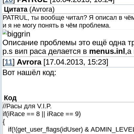
Цитата
(
Avrora
)
PATRUL, ты вообще читал? Я описал в чём
и я не могу понять в чём проблема.
Описание проблемы это ещё одна тре
p.s вип раса делается в
menus.inl
,а
[
11
]
Avrora
[17.04.2013, 15:23]
Вот нашёл код:
Код
//Расы для V.I.P.
if(iRace == 8 || iRace == 9)
{
if(!(get_user_flags(idUser) & ADMIN_LEVE