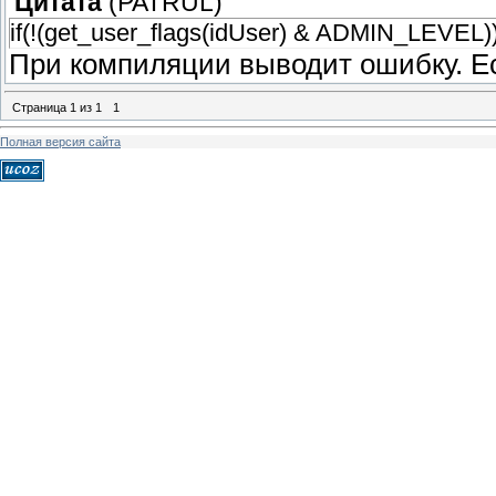
Цитата
(
PATRUL
)
if(!(get_user_flags(idUser) & ADMIN_LEVEL)
При компиляции выводит ошибку. Ес
Страница
1
из
1
1
Полная версия сайта