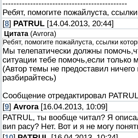
---------------------------------------------
Ребят, помогите пожайлуста, ссылки
[
8
]
PATRUL
[14.04.2013, 20:44]
Цитата
(
Avrora
)
Ребят, помогите пожайлуста, ссылки котор
Мы телепатически должны помочь,чт
ситуации тебе помочь,если только 
(Автор темы не предоставил ничего 
разбирайтесь)
Сообщение отредактировал
PATRU
[
9
]
Avrora
[16.04.2013, 10:09]
PATRUL, ты вообще читал? Я описа
вип расу? Нет. Вот и я не могу поня
[
10
]
PATRUL
[16.04.2013, 10:24]