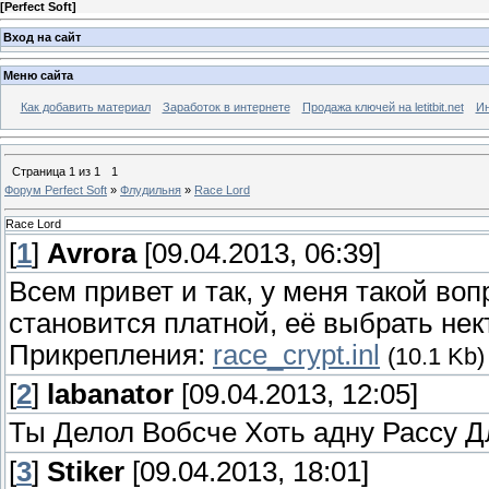
[
Perfect Soft
]
Вход на сайт
Меню сайта
Как добавить материал
Заработок в интернете
Продажа ключей на letitbit.net
Ин
Страница
1
из
1
1
Форум Perfect Soft
»
Флудильня
»
Race Lord
Race Lord
[
1
]
Avrora
[09.04.2013, 06:39]
Всем привет и так, у меня такой воп
становится платной, её выбрать нек
Прикрепления:
race_crypt.inl
(10.1 Kb)
[
2
]
labanator
[09.04.2013, 12:05]
Ты Делол Вобсче Хоть адну Рассу Д
[
3
]
Stiker
[09.04.2013, 18:01]