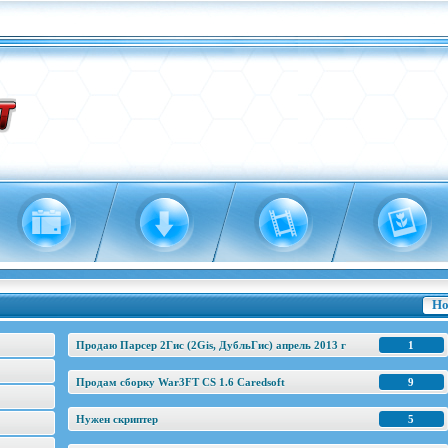
Но
Продаю Парсер 2Гис (2Gis, ДубльГис) апрель 2013 г
1
Продам сборку War3FT CS 1.6 Caredsoft
9
Нужен скриптер
5