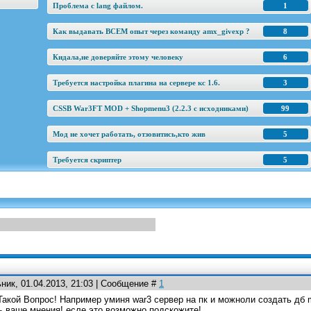
Проблема с lang файлом.
1
Как выдавать ВСЕМ опыт через команду amx_givexp ?
8
Кидала,не доверяйте этому человеку
6
Требуется настройка плагина на сервере кс 1.6.
3
CSSB War3FT MOD + Shopmenu3 (2.2.3 c исходниками)
99
Мод не хочет работать, отзовитись,кто жив
5
Требуется скриптер
5
ник, 01.04.2013, 21:03 | Сообщение #
1
Такой Вопрос! Например уминя war3 сервер на пк и можноли создать дб 
ть ваше мнения! есле это возможно подскожите!