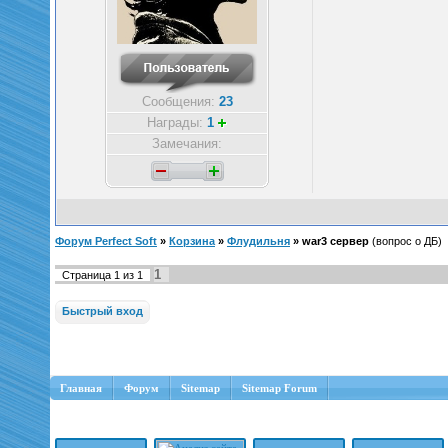
Сообщения:
23
Награды:
1
Замечания:
Форум Perfect Soft
»
Корзина
»
Флудильня
»
war3 сервер
(вопрос о ДБ)
1
Страница
1
из
1
Главная
Форум
Sitemap
Sitemap Forum