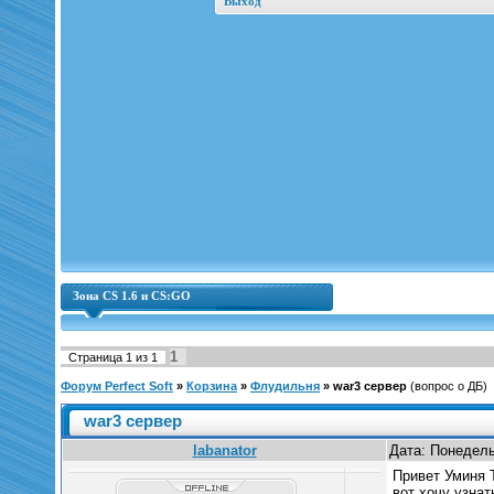
Выход
Зона CS 1.6 и CS:GO
1
Страница
1
из
1
Форум Perfect Soft
»
Корзина
»
Флудильня
»
war3 сервер
(вопрос о ДБ)
war3 сервер
labanator
Дата: Понедель
Привет Уминя 
вот хочу узна