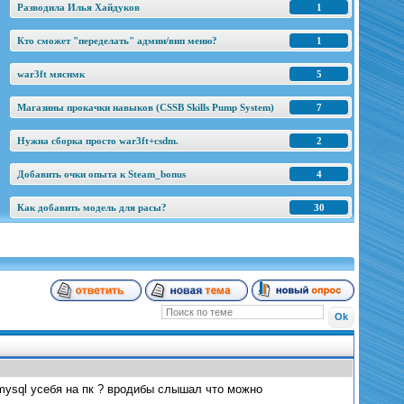
Разводила Илья Хайдуков
1
Кто сможет "переделать" админ/вип меню?
1
war3ft мяснмк
5
Магазины прокачки навыков (CSSB Skills Pump System)
7
Нужна сборка просто war3ft+csdm.
2
Добавить очки опыта к Steam_bonus
4
Как добавить модель для расы?
30
mysql усебя на пк ? вродибы слышал что можно