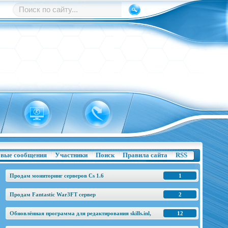
вые сообщения
Участники
Поиск
Правила сайта
RSS
Продам мониторинг серверов Cs 1.6
1
Продам Fantastic War3FT сервер
2
Обновлённая программа для редактирования skills.inl,
12
base.h