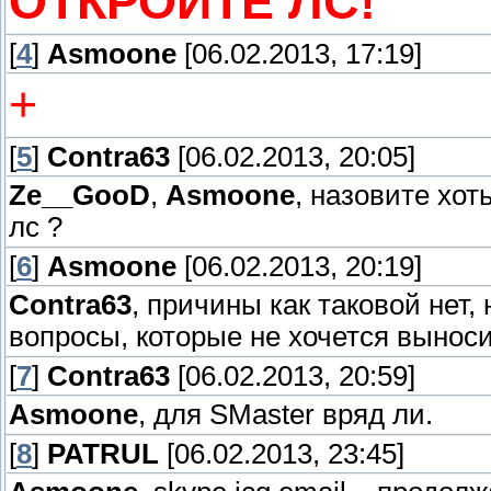
ОТКРОЙТЕ ЛС!
[
4
]
Asmoone
[06.02.2013, 17:19]
+
[
5
]
Contra63
[06.02.2013, 20:05]
Ze__GooD
,
Asmoone
, назовите хот
лс ?
[
6
]
Asmoone
[06.02.2013, 20:19]
Contra63
, причины как таковой нет
вопросы, которые не хочется вынос
[
7
]
Contra63
[06.02.2013, 20:59]
Asmoone
, для SMaster вряд ли.
[
8
]
PATRUL
[06.02.2013, 23:45]