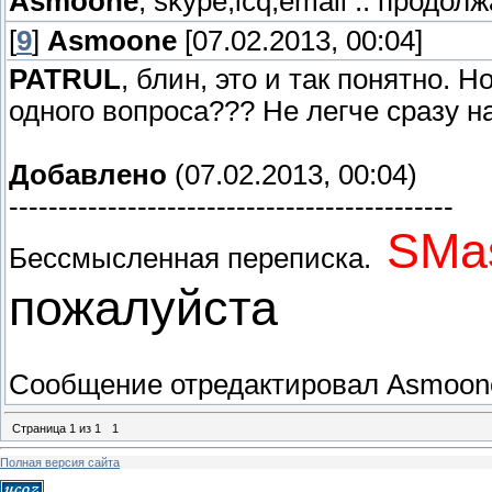
Asmoone
, skype,icq,email .. продол
[
9
]
Asmoone
[07.02.2013, 00:04]
PATRUL
, блин, это и так понятно. 
одного вопроса??? Не легче сразу н
Добавлено
(07.02.2013, 00:04)
---------------------------------------------
SMas
Бессмысленная переписка.
пожалуйста
Сообщение отредактировал
Asmoon
Страница
1
из
1
1
Полная версия сайта