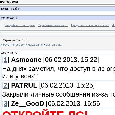
[
Perfect Soft
]
Вход на сайт
Меню сайта
Как добавить материал
Заработок в интернете
Продажа ключей на letitbit.net
Ин
Страница
1
из
1
1
Форум Perfect Soft
»
Флудильня
»
Доступ в ЛС
Доступ в ЛС
[
1
]
Asmoone
[06.02.2013, 15:22]
На днях заметил, что доступ в лс ог
или у всех?
[
2
]
PATRUL
[06.02.2013, 15:25]
Закрыли личные сообщения из-за то
[
3
]
Ze__GooD
[06.02.2013, 16:56]