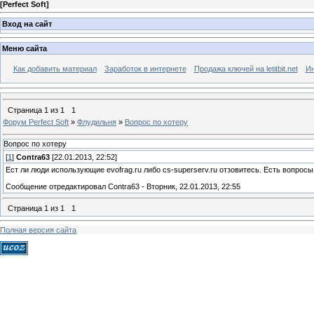
[
Perfect Soft
]
Вход на сайт
Меню сайта
Как добавить материал
Заработок в интернете
Продажа ключей на letitbit.net
Ин
Страница
1
из
1
1
Форум Perfect Soft
»
Флудильня
»
Вопрос по хотеру
Вопрос по хотеру
[
1
]
Contra63
[22.01.2013, 22:52]
Ест ли люди использующие evofrag.ru либо cs-superserv.ru отзовитесь. Есть вопросы
Сообщение отредактировал
Contra63
-
Вторник, 22.01.2013, 22:55
Страница
1
из
1
1
Полная версия сайта