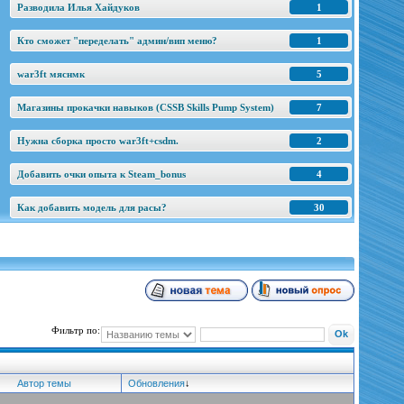
Разводила Илья Хайдуков
1
Кто сможет "переделать" админ/вип меню?
1
war3ft мяснмк
5
Магазины прокачки навыков (CSSB Skills Pump System)
7
Нужна сборка просто war3ft+csdm.
2
Добавить очки опыта к Steam_bonus
4
Как добавить модель для расы?
30
Фильтр по:
Автор темы
Обновления
↓