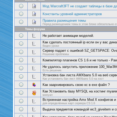
Мод Warcraft3FT не создает таблицы в базе
Константы уровней администраторов
Правила размещения темы
Перед размещением темы в этом блоке обязательно о
Темы форума
Не работает анимации моделей.
Как сделать постоянный ip если он у вас дин
Видео уроки
Сервер падает с ошибкой SZ_GETSPACE: Over
Решение проблемы
Компилятор плагинов CS 1.6 и не только - Paw
Не удалось запустить приложение 100_War3ft
Есть решение.
Установка бан листа AMXbans 5.0 на веб серв
Как установить бан лист AMXbans 5.0 на хост
Как заархивировать свою кс в exe файл ?
Как Установить базу MYSQL на хостинг myare
минуал
Встроенная настройка Amx Mod X конфигов и
для определённых карт сервера CS 1.6
Выдача предметов командой wc3_giveitem и с