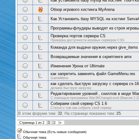
Как установить базу mysql на хостинг Your-Hos
Обзор игрового хостинга MyArena
Как Установить базу MYSQL на хостинг Serva4
Программы-флудеры выводят из строя игров
Проверка портов сервера CS
Проверка доступности игровых серверов CSS
Команда для выдачи оружия,через give_items
Возвращаемые значения в скриптинге amx
Изменения Урона от Ultimate
как запретить заменять файл GameMenu.res
GameMenu
как сделать быструю загрузку с сервера cs-16
делаем быструю загрузку
Редактирование уровней , скиллов в моде War
С помощью программы War3ftChangeLevel (Версия 2.2
Собираем свой сервер CS 1.6
Статья о том как собрать свой сервер
В этом форуме тем:
32
. На странице показано тем:
25
.
1
Страница
1
из
2
2
»
Обычная тема (Есть новые сообщения)
Обычная тема