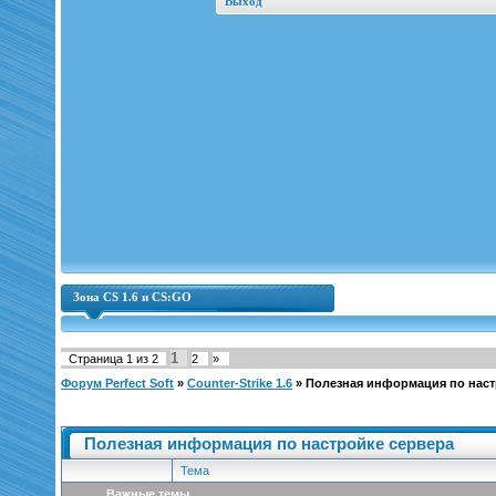
Выход
Зона CS 1.6 и CS:GO
1
Страница
1
из
2
2
»
Форум Perfect Soft
»
Counter-Strike 1.6
»
Полезная информация по наст
Полезная информация по настройке сервера
Тема
Важные темы