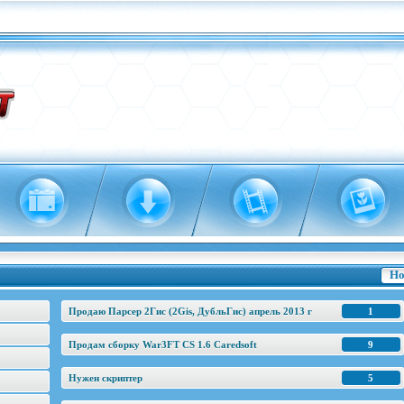
Но
Продаю Парсер 2Гис (2Gis, ДубльГис) апрель 2013 г
1
Продам сборку War3FT CS 1.6 Caredsoft
9
Нужен скриптер
5