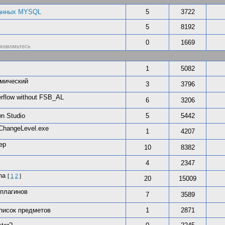
 данных MYSQL
5
3722
5
8192
0
1669
знакомьтесь
1
5082
амический
3
3796
flow without FSB_AL
6
3206
n Studio
5
5442
ChangeLevel.exe
1
4207
ер
10
8382
4
2347
na
[
1
2
]
20
15009
 плагинов
7
3589
писок предметов
1
2871