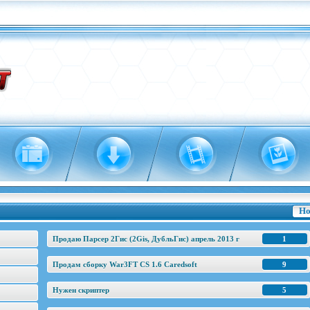
Но
Продаю Парсер 2Гис (2Gis, ДубльГис) апрель 2013 г
1
Продам сборку War3FT CS 1.6 Caredsoft
9
Нужен скриптер
5