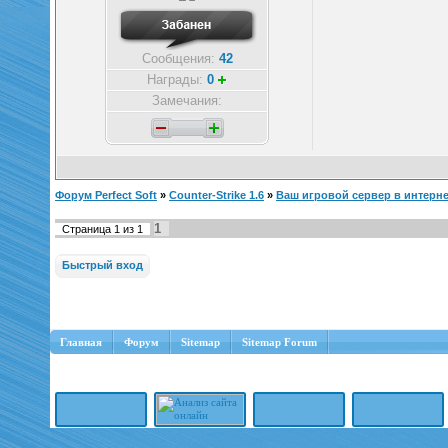
Сообщения:
42
Награды:
0
Замечания:
Форум Perfect Soft
»
Counter-Strike 1.6
»
Ваш игровой сервер в интерне
1
Страница
1
из
1
Главная
Форум
Sitemap
Sitemap Forum