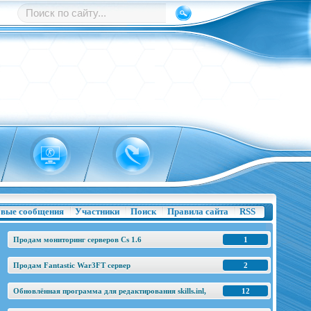
вые сообщения
Участники
Поиск
Правила сайта
RSS
Продам мониторинг серверов Cs 1.6
1
Продам Fantastic War3FT сервер
2
Обновлённая программа для редактирования skills.inl,
12
base.h