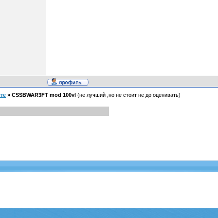
те
»
CSSBWAR3FT mod 100vl
(не лучший ,но не стоит не до оценивать)