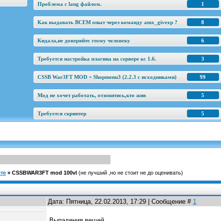
Проблема с lang файлом.
1
Как выдавать ВСЕМ опыт через команду amx_givexp ?
8
Кидала,не доверяйте этому человеку
6
Требуется настройка плагина на сервере кс 1.6.
3
CSSB War3FT MOD + Shopmenu3 (2.2.3 c исходниками)
99
Мод не хочет работать, отзовитись,кто жив
5
Требуется скриптер
5
те
»
CSSBWAR3FT mod 100vl
(не лучший ,но не стоит не до оценивать)
Дата: Пятница, 22.02.2013, 17:29 | Сообщение #
1
Выпадения вещей