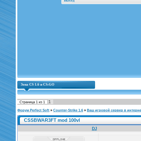
Выход
Зона CS 1.6 и CS:GO
1
Страница
1
из
1
Форум Perfect Soft
»
Counter-Strike 1.6
»
Ваш игровой сервер в интерне
CSSBWAR3FT mod 100vl
DJ