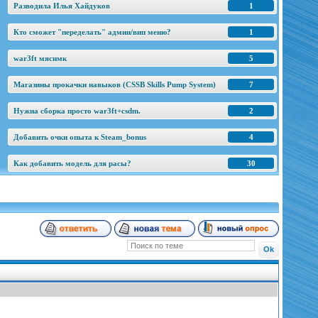
Разводила Илья Хайдуков
1
Кто сможет "переделать" админ/вип меню?
1
war3ft мяснмк
5
Магазины прокачки навыков (CSSB Skills Pump System)
7
Нужна сборка просто war3ft+csdm.
2
Добавить очки опыта к Steam_bonus
4
Как добавить модель для расы?
30