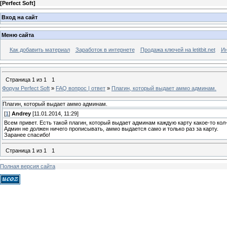
[
Perfect Soft
]
Вход на сайт
Меню сайта
Как добавить материал
Заработок в интернете
Продажа ключей на letitbit.net
Ин
Страница
1
из
1
1
Форум Perfect Soft
»
FAQ вопрос | ответ
»
Плагин, который выдает аммо админам.
Плагин, который выдает аммо админам.
[
1
]
Andrey
[11.01.2014, 11:29]
Всем привет. Есть такой плагин, который выдает админам каждую карту какое-то кол
Админ не должен ничего прописывать, аммо выдается само и только раз за карту.
Заранее спасибо!
Страница
1
из
1
1
Полная версия сайта