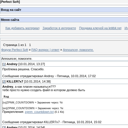
[
Perfect Soft
]
Вход на сайт
Меню сайта
Как добавить материал
Заработок в интернете
Продажа ключей на letitbit.net
Ин
Страница
1
из
1
1
Форум Perfect Soft
»
FAQ вопрос | ответ
»
Announcer, помогите.
Announcer, помогите.
[
1
]
Andrey
[10.01.2014, 13:27]
Проблема решена. Спасибо.
Сообщение отредактировал
Andrey
-
Пятница, 10.01.2014, 17:02
[
2
]
KILLER7x7
[10.01.2014, 14:38]
Andrey
, а как плагин называться???
тебе просто нужно создать файл в котором должно быть
Код
[ru]ZPNM_COUNTDOWN = Заражение через: %i
[en]ZPNM_COUNTDOWN = Заражение через: %i
Прикрепления:
zpnm_countdown.txt
(0.1 Kb)
Сообщение отредактировал
KILLER7x7
-
Пятница, 10.01.2014, 15:02
[
3
]
Andrey
[10.01.2014, 14:54]