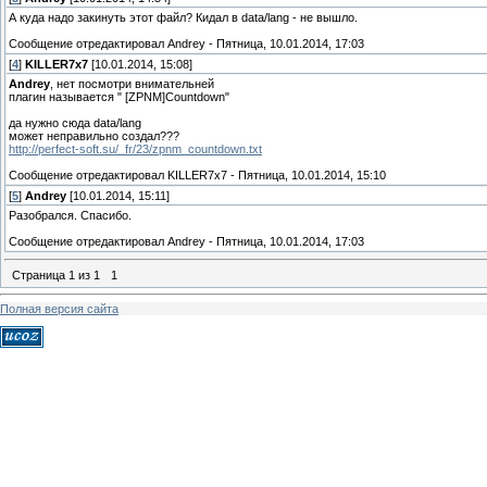
А куда надо закинуть этот файл? Кидал в data/lang - не вышло.
Сообщение отредактировал
Andrey
-
Пятница, 10.01.2014, 17:03
[
4
]
KILLER7x7
[10.01.2014, 15:08]
Andrey
, нет посмотри внимательней
плагин называется " [ZPNM]Countdown"
да нужно сюда data/lang
может неправильно создал???
http://perfect-soft.su/_fr/23/zpnm_countdown.txt
Сообщение отредактировал
KILLER7x7
-
Пятница, 10.01.2014, 15:10
[
5
]
Andrey
[10.01.2014, 15:11]
Разобрался. Спасибо.
Сообщение отредактировал
Andrey
-
Пятница, 10.01.2014, 17:03
Страница
1
из
1
1
Полная версия сайта