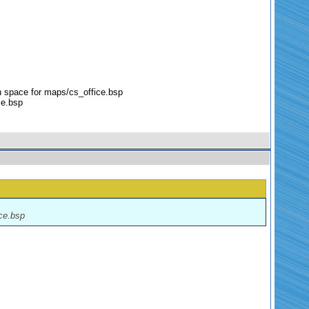
 space for maps/cs_office.bsp
ce.bsp
ce.bsp