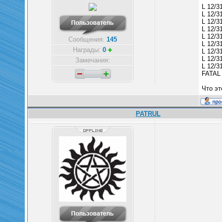
L 12/31
L 12/3
L 12/3
L 12/3
L 12/3
Сообщения:
145
L 12/3
Награды:
0
L 12/31
L 12/3
Замечания:
L 12/3
FATAL 
Что эт
PATRUL