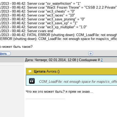
/2013 - 00:46:42: Server cvar "sv_waterfriction" = "1"
1/2013 - 00:46:42: Server cvar "War3: Frozen Throne" = "CSSB 2.2.2 Private"
1/2013 - 00:46:42: Server cvar "wc3_cheats" = "0"
1/2013 - 00:46:42: Server cvar "wc3_races" = "10"
1/2013 - 00:46:42: Server cvar "wc3_save_pruning" = "0"
1/2013 - 00:46:42: Server cvar "wc3_save_xp" = "1"
/2013 - 00:46:42: Server cvar "wc3_xp_multiplier" = "1.0"
1/2013 - 00:46:42: Server cvars end
1/2013 - 00:46:42: FATAL ERROR (shutting down): COM_LoadFile: not enough
ERROR (shutting down): COM_LoadFile: not enough space for maps/cs_offi
о может быть такое?
Дата: Четверг, 02.01.2014, 12:08 | Сообщение #
2
Цитата
Avrora
(
)
COM_LoadFile: not enough space for maps/cs_offi
Что же это может быть? я прям не знаю...