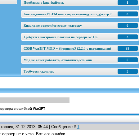
Проблема с lang файлом.
1
Как выдавать ВСЕМ опыт через команду amx_givexp ?
8
Кидала,не доверяйте этому человеку
6
Требуется настройка плагина на сервере кс 1.6.
3
CSSB War3FT MOD + Shopmenu3 (2.2.3 c исходниками)
99
Мод не хочет работать, отзовитись,кто жив
5
Требуется скриптер
5
сервера с ошибкой War3FT
Вторник, 31.12.2013, 05:44 | Сообщение #
1
 сервер не с чего. Вот лог ошибки