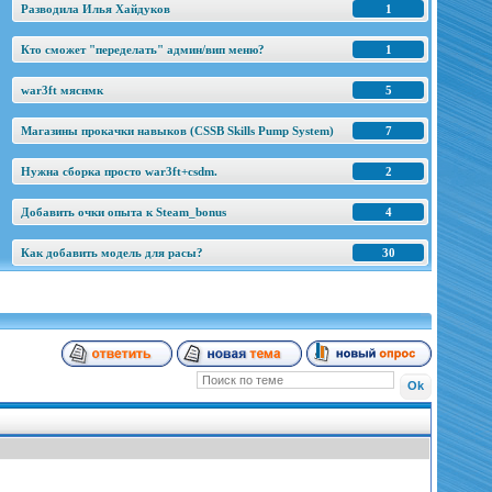
Разводила Илья Хайдуков
1
Кто сможет "переделать" админ/вип меню?
1
war3ft мяснмк
5
Магазины прокачки навыков (CSSB Skills Pump System)
7
Нужна сборка просто war3ft+csdm.
2
Добавить очки опыта к Steam_bonus
4
Как добавить модель для расы?
30