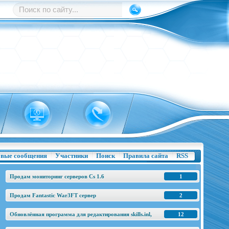
вые сообщения
Участники
Поиск
Правила сайта
RSS
Продам мониторинг серверов Cs 1.6
1
Продам Fantastic War3FT сервер
2
Обновлённая программа для редактирования skills.inl,
12
base.h