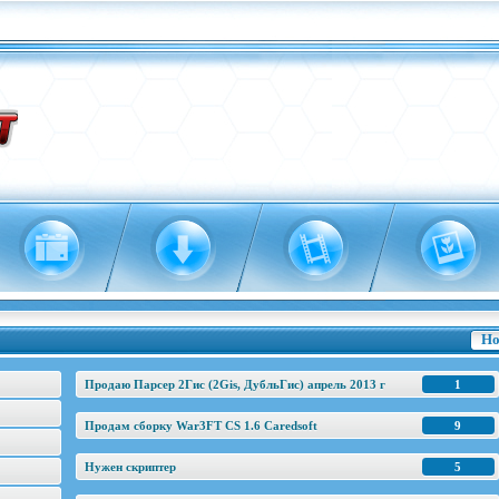
Но
Продаю Парсер 2Гис (2Gis, ДубльГис) апрель 2013 г
1
Продам сборку War3FT CS 1.6 Caredsoft
9
Нужен скриптер
5