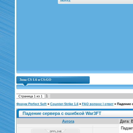
Выход
Зона CS 1.6 и CS:GO
1
Страница
1
из
1
Форум Perfect Soft
»
Counter-Strike 1.6
»
FAQ вопрос | ответ
»
Падение 
Падение сервера с ошибкой War3FT
Avrora
Дата: 
Падает